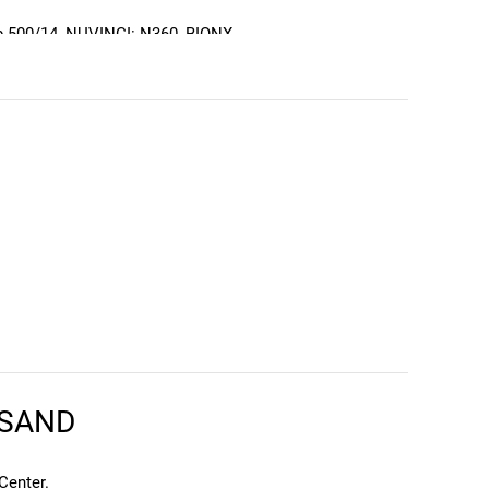
ub 500/14, NUVINCI: N360, BIONX
RSAND
en kann. Einen Fehler gefunden?
Hier melden.
en kann. Einen Fehler gefunden?
Hier melden.
Center
.