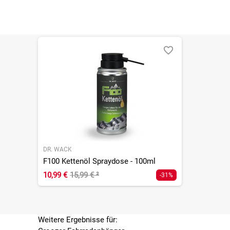
DR. WACK
F100 Kettenöl Spraydose - 100ml
10,99 €
15,99 €
²
-31%
Weitere Ergebnisse für: