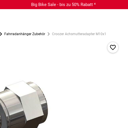
Big Bike Sale - bis zu 50% Rabatt ⁴
Fahrradanhänger Zubehör
Croozer Achsmutteradapter M10x1