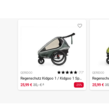
(1)*
QERIDOO
QERIDOO
Regenschutz Kidgoo 1 / Kidgoo 1 Sport
Regenschu
25,99 €
35,- €
²
25,99 €
35
-25%