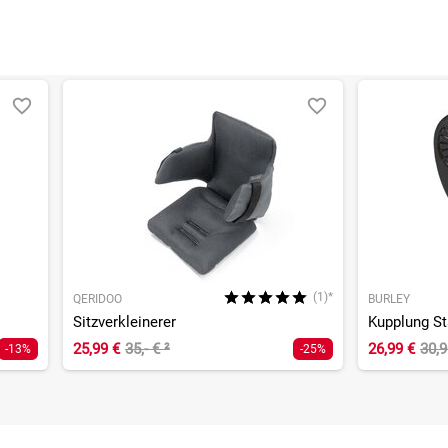
(1)*
QERIDOO
BURLEY
Sitzverkleinerer
Kupplung S
25,99 €
35,- €
²
26,99 €
30,
-13%
-25%