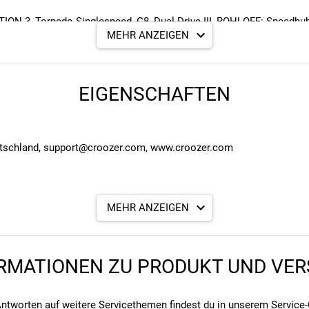
TION 3, Torpedo Singlespeed, G8, Dual Drive III, ROHLOFF: Speedh
MEHR ANZEIGEN
EIGENSCHAFTEN
utschland, support@croozer.com, www.croozer.com
MEHR ANZEIGEN
RMATIONEN ZU PRODUKT UND VE
angegebenen- und den verbauten Komponenten bei Fahrrädern komm
angegebenen- und den verbauten Komponenten bei Fahrrädern komm
ntworten auf weitere Servicethemen findest du in unserem
Service-