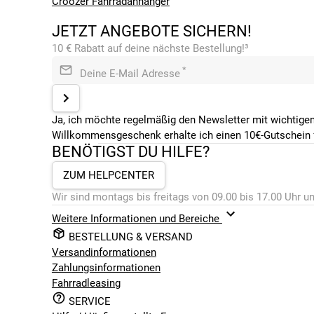
Croozer Fahrradanhänger
JETZT ANGEBOTE SICHERN!
10 € Rabatt auf deine nächste Bestellung!³
*
Deine E-Mail Adresse
Ja, ich möchte regelmäßig den Newsletter mit wichtigen
Willkommensgeschenk erhalte ich einen 10€-Gutschein f
BENÖTIGST DU HILFE?
ZUM HELPCENTER
Wir sind montags bis freitags von 09.00 bis 17.00 Uhr un
Weitere Informationen und Bereiche
BESTELLUNG & VERSAND
Versandinformationen
Zahlungsinformationen
Fahrradleasing
SERVICE