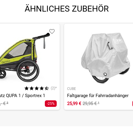
ÄHNLICHES ZUBEHÖR
(2)*
CUBE
tz QUPA 1 / Sportrex 1
Faltgarage für Fahrradanhänger
,- €
²
25,99 €
29,95 €
¹
-25%