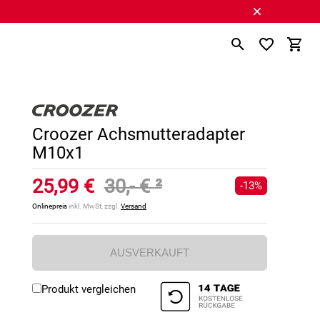
Croozer Achsmutteradapter
M10x1
25,99 €
30,- €
²
-13%
Onlinepreis
inkl. MwSt, zzgl.
Versand
AUSVERKAUFT
Produkt vergleichen