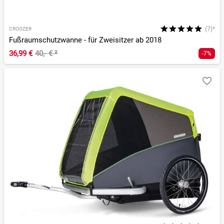
(7)*
CROOZER
Fußraumschutzwanne - für Zweisitzer ab 2018
36,99 €
40,- €
²
-7%