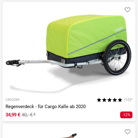
(10)*
CROOZER
Regenverdeck - für Cargo Kalle ab 2020
34,99 €
40,- €
²
-12%