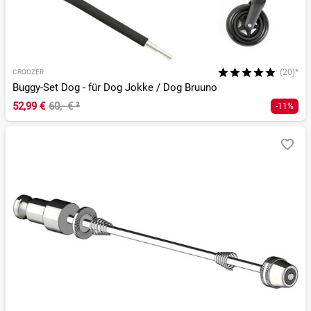
(20)*
CROOZER
Buggy-Set Dog - für Dog Jokke / Dog Bruuno
52,99 €
60,- €
²
-11%