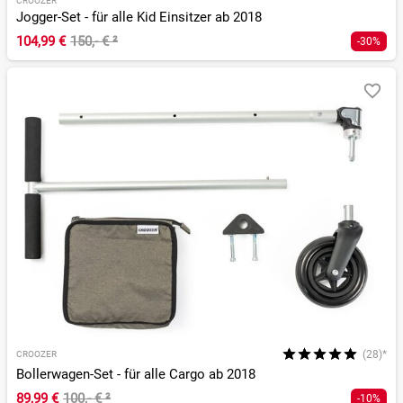
CROOZER
Jogger-Set - für alle Kid Einsitzer ab 2018
104,99 €
150,- €
²
-30%
(28)*
CROOZER
Bollerwagen-Set - für alle Cargo ab 2018
89,99 €
100,- €
²
-10%