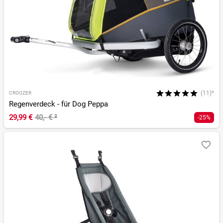
(11)*
CROOZER
Regenverdeck - für Dog Peppa
29,99 €
40,- €
²
-25%