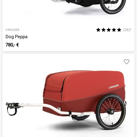
(36)*
CROOZER
Dog Peppa
780,- €