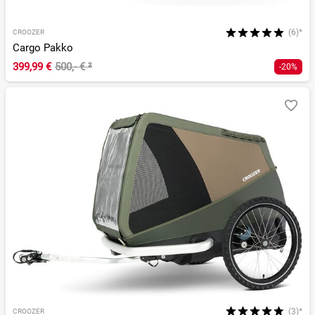
(6)*
CROOZER
Cargo Pakko
399,99 €
500,- €
²
-20%
(3)*
CROOZER