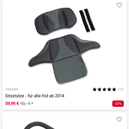
(1)*
CROOZER
Sitzstütze - für alle Kid ab 2014
59,99 €
90,- €
²
-33%