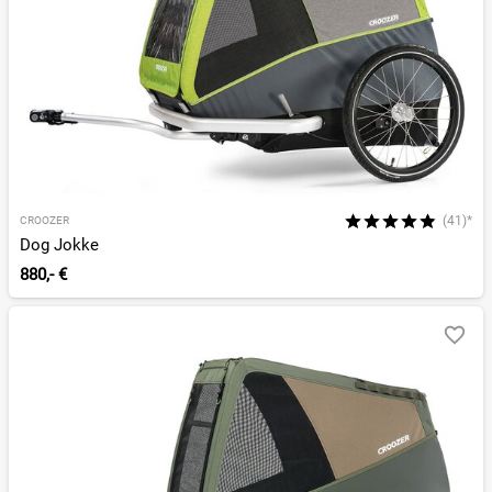
(41)*
CROOZER
Dog Jokke
880,- €