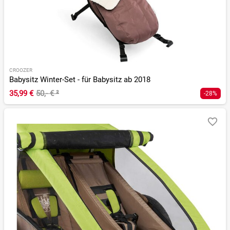
CROOZER
Babysitz Winter-Set - für Babysitz ab 2018
35,99 €
50,- €
²
-28%