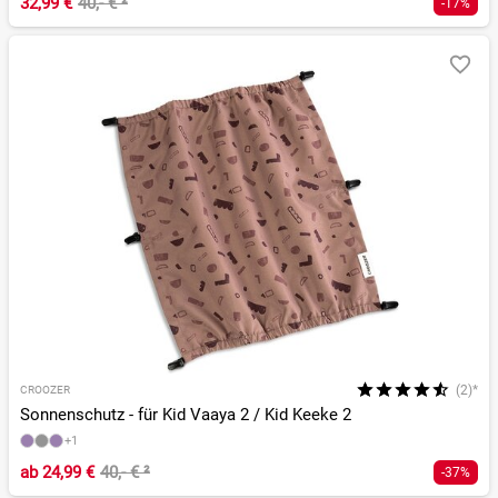
32,99 €
40,- €
²
-17%
(2)*
CROOZER
Sonnenschutz - für Kid Vaaya 2 / Kid Keeke 2
+1
ab
24,99 €
40,- €
²
-37%