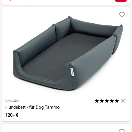
(6)*
CROOZER
Hundebett - für Dog Tammo
120,- €