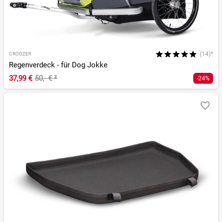
(14)*
CROOZER
Regenverdeck - für Dog Jokke
37,99 €
50,- €
²
-24%