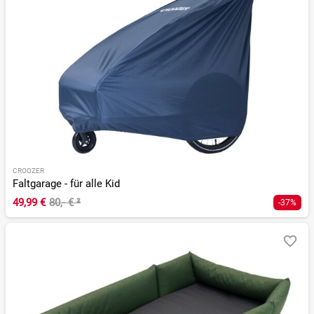
CROOZER
Faltgarage - für alle Kid
49,99 €
80,- €
²
-37%