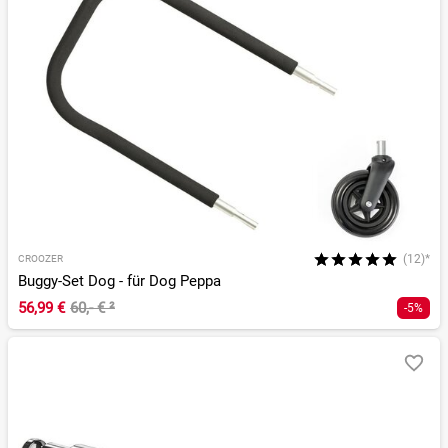
(12)*
CROOZER
Buggy-Set Dog - für Dog Peppa
56,99 €
60,- €
²
-5%