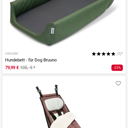
(5)*
CROOZER
Hundebett - für Dog Bruuno
79,99 €
105,- €
²
-23%