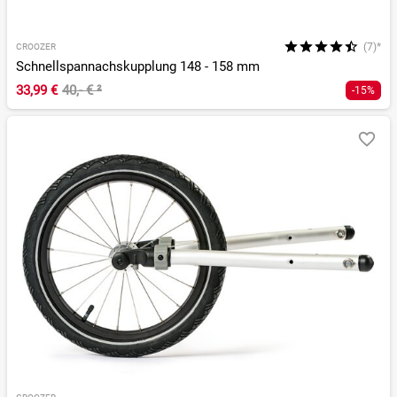
(7)*
CROOZER
Schnellspannachskupplung 148 - 158 mm
33,99 €
40,- €
²
-15%