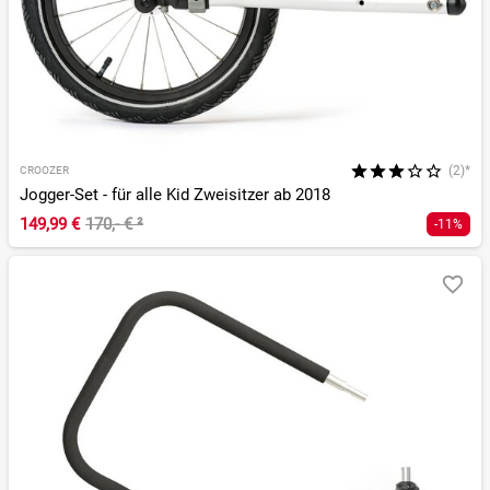
(2)*
CROOZER
Jogger-Set - für alle Kid Zweisitzer ab 2018
149,99 €
170,- €
²
-11%