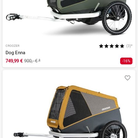
(3)*
CROOZER
Dog Enna
749,99 €
900,- €
²
-16%