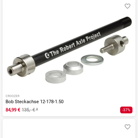
CROOZER
Bob Steckachse 12-178-1.50
84,99 €
135,- €
²
-37%