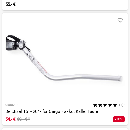
55,- €
(1)*
CROOZER
Deichsel 16" - 20" - für Cargo Pakko, Kalle, Tuure
54,- €
60,- €
²
-10%