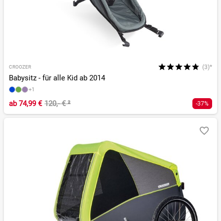
(3)*
CROOZER
Babysitz - für alle Kid ab 2014
+1
ab
74,99 €
120,- €
²
-37%