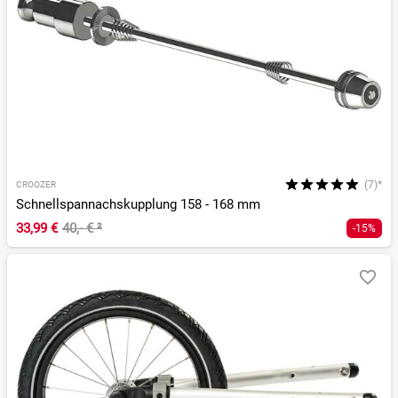
(7)*
CROOZER
Schnellspannachskupplung 158 - 168 mm
33,99 €
40,- €
²
-15%