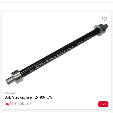
CROOZER
Bob Steckachse 12-180-1.75
84,99 €
135,- €
²
-37%