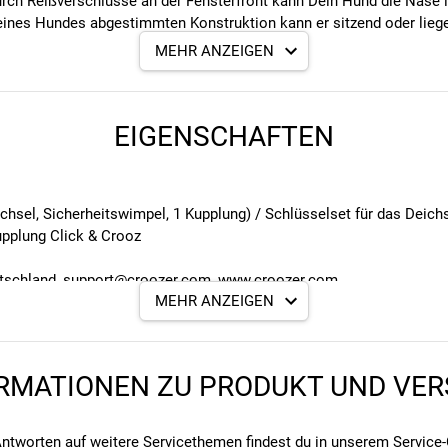
rch Reißverschlüsse an der Fensterfront kann Dein Hund die Nase i
eines Hundes abgestimmten Konstruktion kann er sitzend oder liegen
schränkten Hunden bequem einzusteigen. Zum platzsparenden Versta
MEHR ANZEIGEN
cht ist bereits im Lieferumfang enthalten und macht Dein Gespann a
EIGENSCHAFTEN
der liegend Platz genommen werden kann
Fahrradtypen
hsel, Sicherheitswimpel, 1 Kupplung) / Schlüsselset für das Deichs
pplung Click & Crooz
erierücklicht
utschland, support@croozer.com, www.croozer.com
tand und tiefen Schwerpunkt
MEHR ANZEIGEN
RMATIONEN ZU PRODUKT UND VE
B x H)
ntworten auf weitere Servicethemen findest du in unserem
Service-