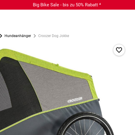
Big Bike Sale - bis zu 50% Rabatt ⁴
Hundeanhänger
Croozer Dog Jokke