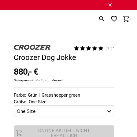
(41)*
Croozer Dog Jokke
880,- €
Onlinepreis
inkl. MwSt, zzgl.
Versand
Farbe:
Grün
|
Grasshopper green
Größe: One Size
ONLINE AKTUELL NICHT
ERHÄLTLICH