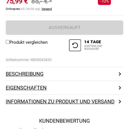
75,99 €
85,- €
²
-10%
Onlinepreis
inkl. MwSt, zzgl.
Versand
AUSVERKAUFT
Produkt vergleichen
Artikelnummer:
M000045830
BESCHREIBUNG
EIGENSCHAFTEN
INFORMATIONEN ZU PRODUKT UND VERSAND
KUNDENBEWERTUNG