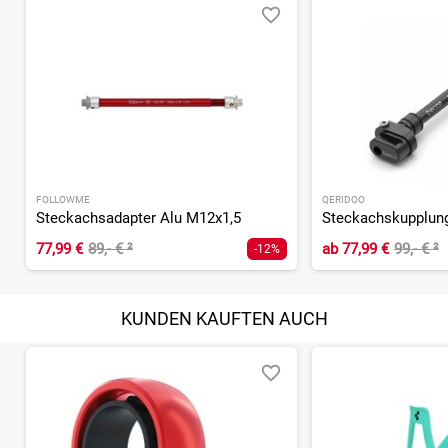
FOLLOWME
QERIDOO
Steckachsadapter Alu M12x1,5
Steckachskupplun
77,99 €
89,- €
²
ab
77,99 €
99,- €
²
-12%
KUNDEN KAUFTEN AUCH