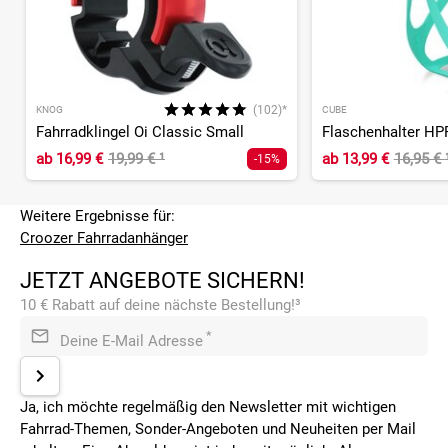
(102)*
KNOG
CUBE
Fahrradklingel Oi Classic Small
Flaschenhalter HP
ab
16,99 €
19,99 €
¹
ab
13,99 €
16,95 €
-15%
Weitere Ergebnisse für:
Croozer Fahrradanhänger
JETZT ANGEBOTE SICHERN!
10 € Rabatt auf deine nächste Bestellung!³
*
Deine E-Mail Adresse
Ja, ich möchte regelmäßig den Newsletter mit wichtigen
Fahrrad-Themen, Sonder-Angeboten und Neuheiten per Mail