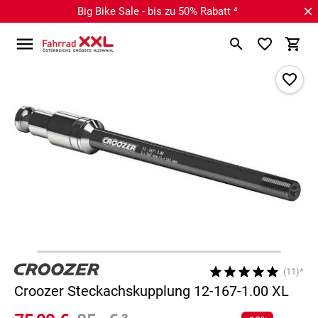
Big Bike Sale - bis zu 50% Rabatt ⁴
(11)*
Croozer Steckachskupplung 12-167-1.00 XL