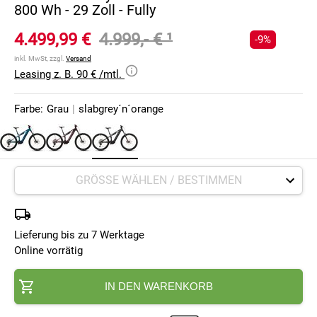
800 Wh - 29 Zoll - Fully
4.499,99 €
4.999,- €
¹
-9%
inkl. MwSt, zzgl.
Versand
Leasing z. B. 90 € /mtl.
Farbe:
Grau
|
slabgrey´n´orange
Lieferung bis zu 7 Werktage
Online vorrätig
IN DEN WARENKORB