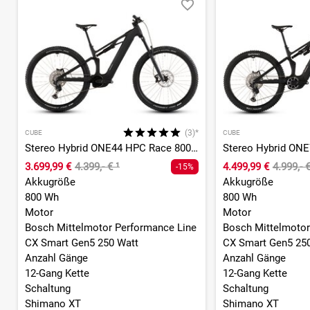
(3)*
CUBE
CUBE
Stereo Hybrid ONE44 HPC Race 800 - 800 Wh - 29 Zoll - Fully
3.699,99 €
4.399,- €
¹
4.499,99 €
4.999,- 
-15%
Akkugröße
Akkugröße
800 Wh
800 Wh
Motor
Motor
Bosch Mittelmotor Performance Line
Bosch Mittelmotor
CX Smart Gen5 250 Watt
CX Smart Gen5 25
Anzahl Gänge
Anzahl Gänge
12-Gang Kette
12-Gang Kette
Schaltung
Schaltung
Shimano XT
Shimano XT