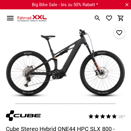
Big Bike Sale - bis zu 50% Rabatt ⁴
(4)*
Cube Stereo Hybrid ONE44 HPC SLX 800 -