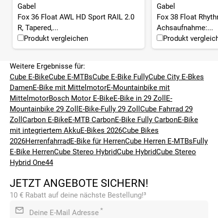
Gabel
Gabel
Fox 36 Float AWL HD Sport RAIL 2.0
Fox 38 Float Rhyth
R, Tapered,...
Achsaufnahme:...
Produkt vergleichen
Produkt vergleic
Weitere Ergebnisse für:
Cube E-Bike
Cube E-MTBs
Cube E-Bike Fully
Cube City E-Bkes
Damen
E-Bike mit Mittelmotor
E-Mountainbike mit
Mittelmotor
Bosch Motor E-Bike
E-Bike in 29 Zoll
E-
Mountainbike 29 Zoll
E-Bike-Fully 29 Zoll
Cube Fahrrad 29
Zoll
Carbon E-Bike
E-MTB Carbon
E-Bike Fully Carbon
E-Bike
mit integriertem Akku
E-Bikes 2026
Cube Bikes
2026
Herrenfahrrad
E-Bike für Herren
Cube Herren E-MTBs
Fully
E-Bike Herren
Cube Stereo Hybrid
Cube Hybrid
Cube Stereo
Hybrid One44
JETZT ANGEBOTE SICHERN!
10 € Rabatt auf deine nächste Bestellung!³
*
Deine E-Mail Adresse