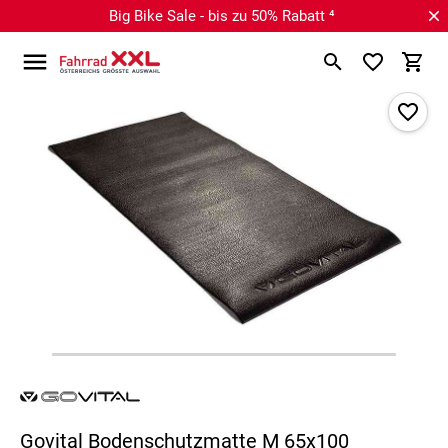
Big Bike Sale - bis zu 50% Rabatt ⁴
Govital Bodenschutzmatte M 65x100