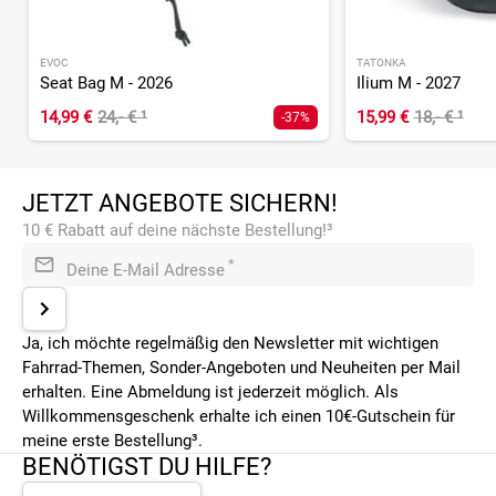
EVOC
TATONKA
Seat Bag M - 2026
Ilium M - 2027
14,99 €
24,- €
¹
15,99 €
18,- €
¹
-37%
JETZT ANGEBOTE SICHERN!
10 € Rabatt auf deine nächste Bestellung!³
*
Deine E-Mail Adresse
Ja, ich möchte regelmäßig den Newsletter mit wichtigen
Fahrrad-Themen, Sonder-Angeboten und Neuheiten per Mail
erhalten. Eine Abmeldung ist jederzeit möglich. Als
Willkommensgeschenk erhalte ich einen 10€-Gutschein für
meine erste Bestellung³.
BENÖTIGST DU HILFE?