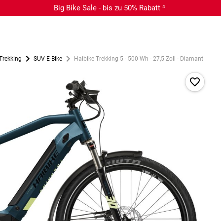
Big Bike Sale - bis zu 50% Rabatt ⁴
 Trekking
SUV E-Bike
Haibike Trekking 5 - 500 Wh - 27,5 Zoll - Diamant