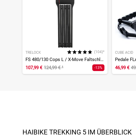
(104)*
TRELOCK
CUBE ACID
FS 480/130 Cops L / X-Move Faltschloss
Pedale FL
107,99 €
124,99 €
¹
46,99 €
49
-13%
HAIBIKE TREKKING 5 IM ÜBERBLICK