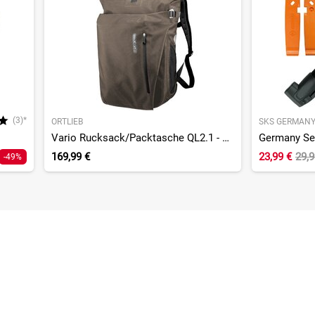
(3)*
ORTLIEB
SKS GERMAN
Vario Rucksack/Packtasche QL2.1 - Einzeltasche
169,99 €
23,99 €
29,
-49%