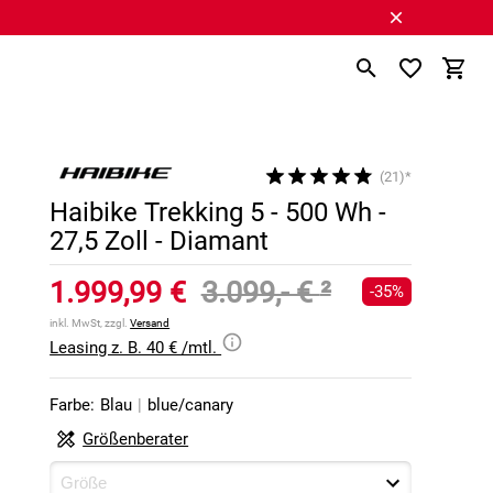
(21)*
Haibike Trekking 5 - 500 Wh -
27,5 Zoll - Diamant
1.999,99 €
3.099,- €
²
-35%
inkl. MwSt, zzgl.
Versand
Leasing z. B. 40 € /mtl.
Farbe:
Blau
|
blue/canary
Größenberater