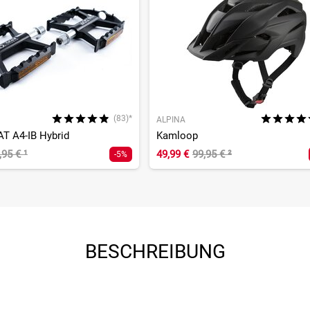
(83)*
ALPINA
AT A4-IB Hybrid
Kamloop
,95 €
¹
49,99 €
99,95 €
²
-5%
BESCHREIBUNG