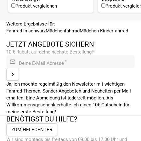
Produkt vergleichen
Produkt vergleic
Weitere Ergebnisse für:
Fahrrad in schwarz
Mädchenfahrrad
Mädchen Kinderfahrrad
JETZT ANGEBOTE SICHERN!
10 € Rabatt auf deine nächste Bestellung!³
*
Deine E-Mail Adresse
Ja, ich möchte regelmäßig den Newsletter mit wichtigen
Fahrrad-Themen, Sonder-Angeboten und Neuheiten per Mail
erhalten. Eine Abmeldung ist jederzeit möglich. Als
Willkommensgeschenk erhalte ich einen 10€-Gutschein für
meine erste Bestellung³.
BENÖTIGST DU HILFE?
ZUM HELPCENTER
Wir sind montags bis freitags von 09.00 bis 17.00 Uhr und