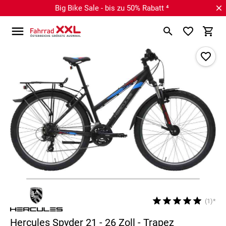
Big Bike Sale - bis zu 50% Rabatt ⁴
(1)*
Hercules Spyder 21 - 26 Zoll - Trapez