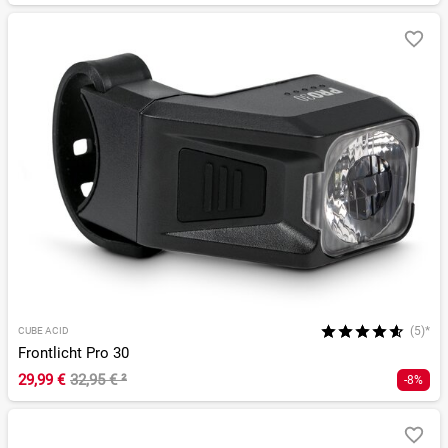
(5)*
CUBE ACID
Frontlicht Pro 30
29,99 €
32,95 €
²
-8%