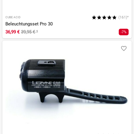
(161)*
CUBE ACID
Beleuchtungsset Pro 30
36,99 €
39,95 €
¹
-7%