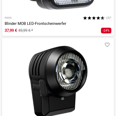
(4)*
KNOG
Blinder MOB LED-Frontscheinwerfer
37,99 €
49,99 €
²
-24%