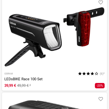
(6)*
OSRAM
LEDsBIKE Race 100 Set
39,99 €
49,99 €
¹
-20%