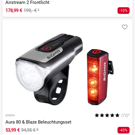
Airstream 2 Frontlicht
178,99 €
199,- €
¹
-10%
(72)*
SIGMA
Aura 80 & Blaze Beleuchtungsset
53,99 €
94,95 €
²
-43%