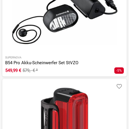
SUPERNOVA
B54 Pro Akku-Scheinwerfer Set StVZO
549,99 €
579,- €
²
-5%