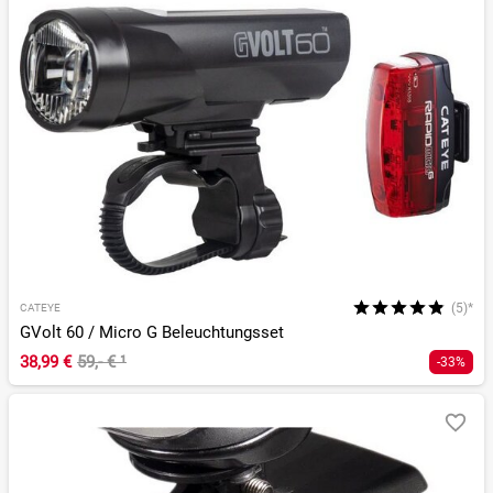
(5)*
CATEYE
GVolt 60 / Micro G Beleuchtungsset
38,99 €
59,- €
¹
-33%