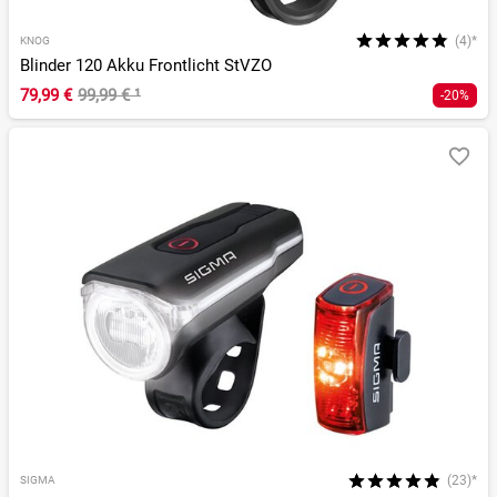
(4)*
KNOG
Blinder 120 Akku Frontlicht StVZO
79,99 €
99,99 €
¹
-20%
(23)*
SIGMA