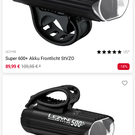
(4)*
LEZYNE
Super 600+ Akku Frontlicht StVZO
89,99 €
109,95 €
²
-18%