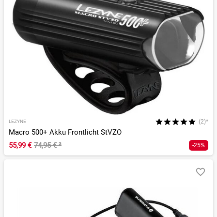
(2)*
LEZYNE
Macro 500+ Akku Frontlicht StVZO
55,99 €
74,95 €
²
-25%