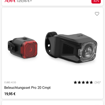
74,99 €
129,95 €
²
-42%
(34)*
CUBE ACID
Beleuchtungsset Pro 20 Cmpt
19,95 €