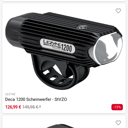
LEZYNE
Deca 1200 Scheinwerfer - StVZO
126,99 €
149,95 €
²
-15%