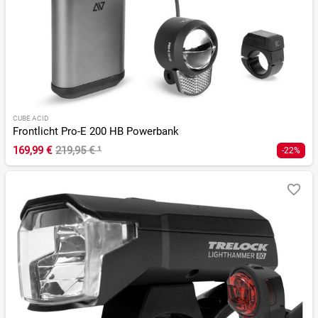
CUBE ACID
Frontlicht Pro-E 200 HB Powerbank
169,99 €
219,95 €
¹
-22%