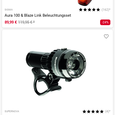
(162)*
SIGMA
Aura 100 & Blaze Link Beleuchtungsset
89,99 €
119,95 €
²
-24%
(4)*
SUPERNOVA