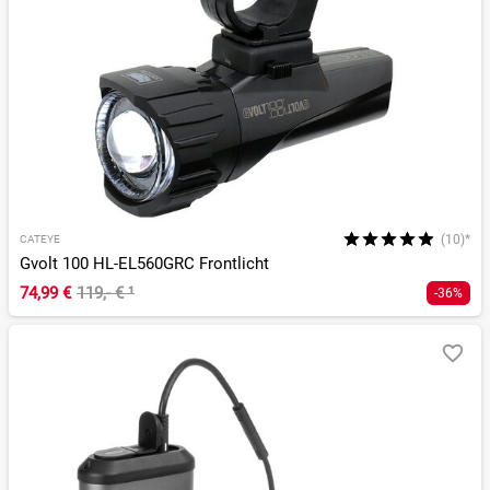
(10)*
CATEYE
Gvolt 100 HL-EL560GRC Frontlicht
74,99 €
119,- €
¹
-36%