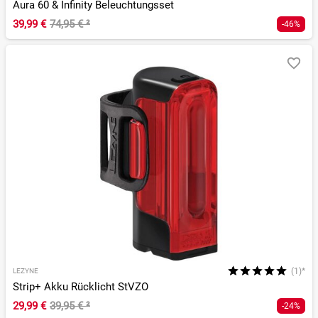
Aura 60 & Infinity Beleuchtungsset
39,99 €
74,95 €
²
-46%
(1)*
LEZYNE
Strip+ Akku Rücklicht StVZO
29,99 €
39,95 €
²
-24%