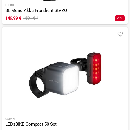
LUPINE
SL Mono Akku Frontlicht StVZO
149,99 €
159,- €
¹
-5%
OSRAM
LEDsBIKE Compact 50 Set