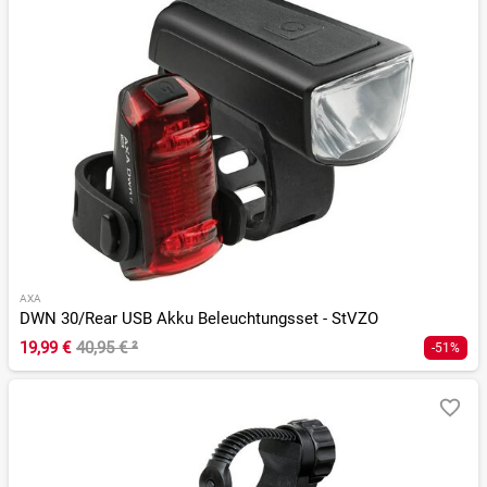
AXA
DWN 30/Rear USB Akku Beleuchtungsset - StVZO
19,99 €
40,95 €
²
-51%