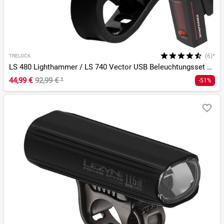
(6)*
TRELOCK
LS 480 Lighthammer / LS 740 Vector USB Beleuchtungsset StVZO
44,99 €
92,99 €
¹
-51%