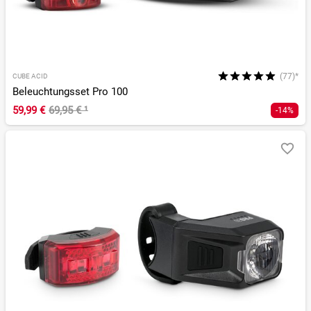
(77)*
CUBE ACID
Beleuchtungsset Pro 100
59,99 €
69,95 €
¹
-14%