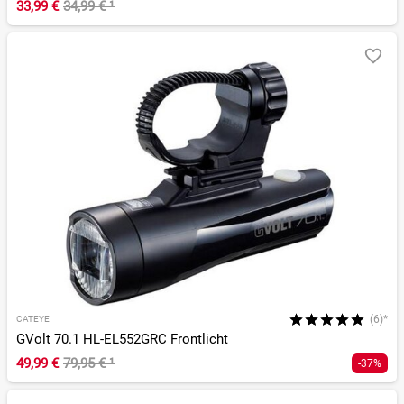
33,99 €
34,99 €
¹
(6)*
CATEYE
GVolt 70.1 HL-EL552GRC Frontlicht
49,99 €
79,95 €
¹
-37%