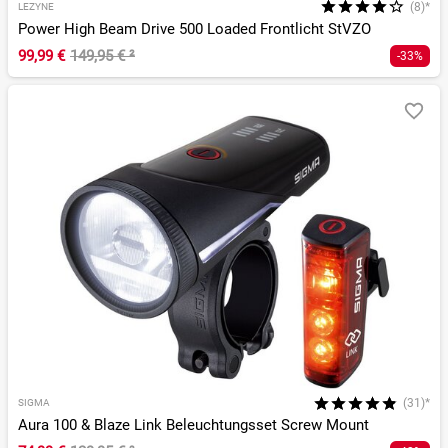
(8)*
LEZYNE
Power High Beam Drive 500 Loaded Frontlicht StVZO
99,99 €
149,95 €
²
-33%
(31)*
SIGMA
Aura 100 & Blaze Link Beleuchtungsset Screw Mount