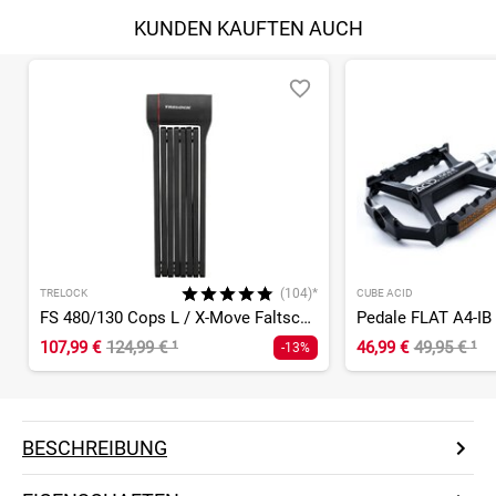
KUNDEN KAUFTEN AUCH
(104)*
TRELOCK
CUBE ACID
FS 480/130 Cops L / X-Move Faltschloss
Pedale FLAT A4-IB
107,99 €
124,99 €
¹
46,99 €
49,95 €
¹
-13%
BESCHREIBUNG