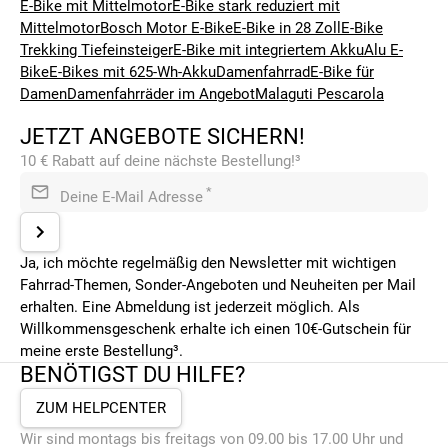
E-Bike mit Mittelmotor
E-Bike stark reduziert mit
Mittelmotor
Bosch Motor E-Bike
E-Bike in 28 Zoll
E-Bike
Trekking Tiefeinsteiger
E-Bike mit integriertem Akku
Alu E-
Bike
E-Bikes mit 625-Wh-Akku
Damenfahrrad
E-Bike für
Damen
Damenfahrräder im Angebot
Malaguti Pescarola
JETZT ANGEBOTE SICHERN!
10 € Rabatt auf deine nächste Bestellung!³
*
Deine E-Mail Adresse
Ja, ich möchte regelmäßig den Newsletter mit wichtigen
Fahrrad-Themen, Sonder-Angeboten und Neuheiten per Mail
erhalten. Eine Abmeldung ist jederzeit möglich. Als
Willkommensgeschenk erhalte ich einen 10€-Gutschein für
meine erste Bestellung³.
BENÖTIGST DU HILFE?
ZUM HELPCENTER
Wir sind montags bis freitags von 09.00 bis 17.00 Uhr und