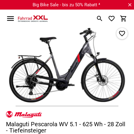
Big Bike Sale - bis zu 50% Rabatt ⁴
Malaguti Pescarola WV 5.1 - 625 Wh - 28 Zoll
- Tiefeinsteiger