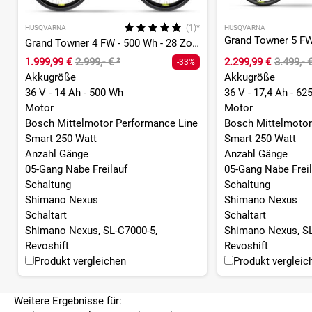
(1)*
HUSQVARNA
HUSQVARNA
Grand Towner 4 FW - 500 Wh - 28 Zoll - Tiefeinsteiger
1.999,99 €
2.999,- €
²
2.299,99 €
3.499,- 
-33%
Akkugröße
Akkugröße
36 V - 14 Ah - 500 Wh
36 V - 17,4 Ah - 62
Motor
Motor
Bosch Mittelmotor Performance Line
Bosch Mittelmotor
Smart 250 Watt
Smart 250 Watt
Anzahl Gänge
Anzahl Gänge
05-Gang Nabe Freilauf
05-Gang Nabe Freil
Schaltung
Schaltung
Shimano Nexus
Shimano Nexus
Schaltart
Schaltart
Shimano Nexus, SL-C7000-5,
Shimano Nexus, SL
Revoshift
Revoshift
Produkt vergleichen
Produkt vergleic
Weitere Ergebnisse für: