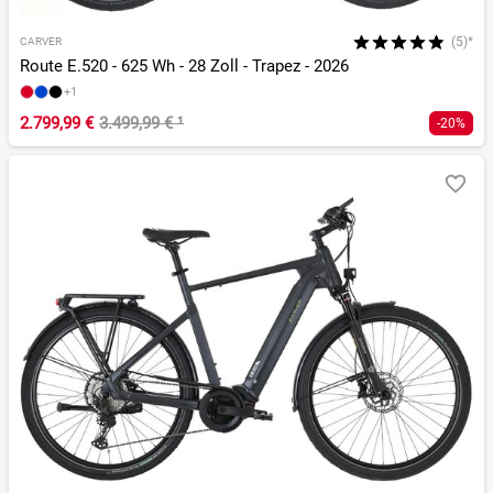
(5)*
CARVER
Route E.520 - 625 Wh - 28 Zoll - Trapez - 2026
+1
2.799,99 €
3.499,99 €
¹
-20%