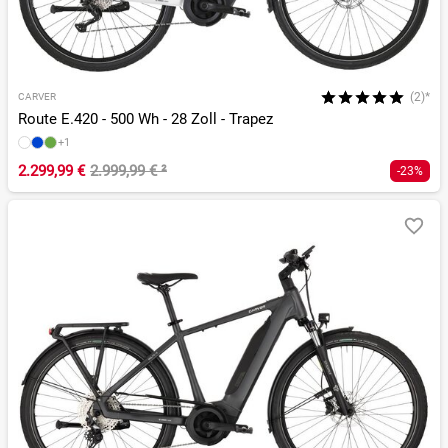
(2)*
CARVER
Route E.420 - 500 Wh - 28 Zoll - Trapez
+1
2.299,99 €
2.999,99 €
²
-23%