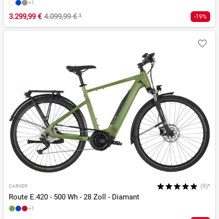
+1
3.299,99 €
4.099,99 €
¹
-19%
(9)*
CARVER
Route E.420 - 500 Wh - 28 Zoll - Diamant
+1