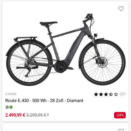
(5)*
CARVER
Route E.430 - 500 Wh - 28 Zoll - Diamant
2.499,99 €
3.299,99 €
²
-24%