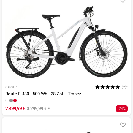
(2)*
CARVER
Route E.430 - 500 Wh - 28 Zoll - Trapez
2.499,99 €
3.299,99 €
²
-24%