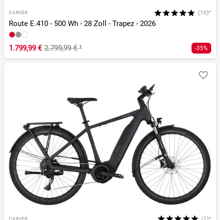
(16)*
CARVER
Route E.410 - 500 Wh - 28 Zoll - Trapez - 2026
1.799,99 €
2.799,99 €
¹
-35%
(1)*
CARVER