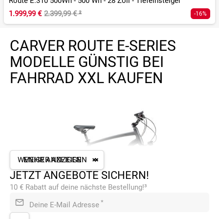
Route E.310 500Wh - 500 Wh - 28 Zoll - Tiefeinsteiger
1.999,99 €
2.399,99 €
²
-16%
CARVER ROUTE E-SERIES
MODELLE GÜNSTIG BEI
FAHRRAD XXL KAUFEN
WENIGER ANZEIGEN
MEHR ANZEIGEN
JETZT ANGEBOTE SICHERN!
10 € Rabatt auf deine nächste Bestellung!³
*
Deine E-Mail Adresse