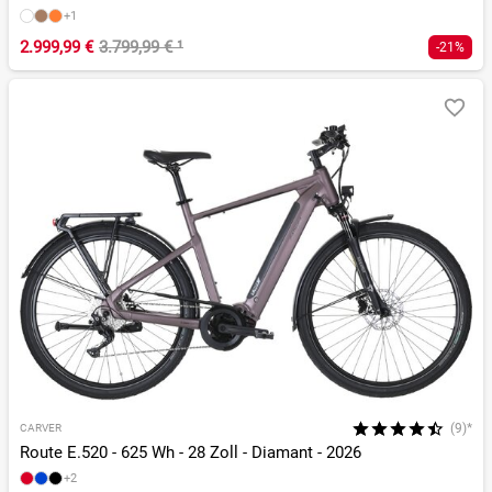
+1
2.999,99 €
3.799,99 €
¹
-21%
(9)*
CARVER
Route E.520 - 625 Wh - 28 Zoll - Diamant - 2026
+2