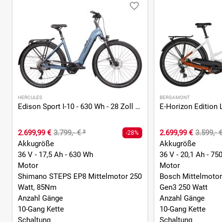
HERCULES
BERGAMONT
Edison Sport I-10 - 630 Wh - 28 Zoll - Tiefeinsteiger
2.699,99 €
3.799,- €
²
2.699,99 €
3.599,- 
-28%
Akkugröße
Akkugröße
36 V - 17,5 Ah - 630 Wh
36 V - 20,1 Ah - 75
Motor
Motor
Shimano STEPS EP8 Mittelmotor 250
Bosch Mittelmotor
Watt, 85Nm
Gen3 250 Watt
Anzahl Gänge
Anzahl Gänge
10-Gang Kette
10-Gang Kette
Schaltung
Schaltung