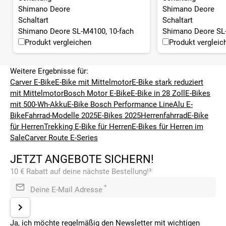
Shimano Deore
Shimano Deore
Schaltart
Schaltart
Shimano Deore SL-M4100, 10-fach
Shimano Deore SL-
Produkt vergleichen
Produkt vergleic
Weitere Ergebnisse für:
Carver E-Bike
E-Bike mit Mittelmotor
E-Bike stark reduziert
mit Mittelmotor
Bosch Motor E-Bike
E-Bike in 28 Zoll
E-Bikes
mit 500-Wh-Akku
E-Bike Bosch Performance Line
Alu E-
Bike
Fahrrad-Modelle 2025
E-Bikes 2025
Herrenfahrrad
E-Bike
für Herren
Trekking E-Bike für Herren
E-Bikes für Herren im
Sale
Carver Route E-Series
JETZT ANGEBOTE SICHERN!
10 € Rabatt auf deine nächste Bestellung!³
*
Deine E-Mail Adresse
Ja, ich möchte regelmäßig den Newsletter mit wichtigen