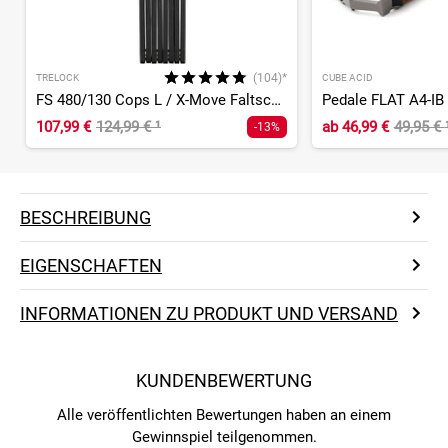
(104)*
TRELOCK
CUBE ACID
FS 480/130 Cops L / X-Move Faltschloss
Pedale FLAT A4-IB
107,99 €
124,99 €
¹
ab
46,99 €
49,95 €
-13%
BESCHREIBUNG
EIGENSCHAFTEN
INFORMATIONEN ZU PRODUKT UND VERSAND
KUNDENBEWERTUNG
Alle veröffentlichten Bewertungen haben an einem
Gewinnspiel teilgenommen.