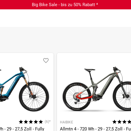
Big Bike Sale - bis zu 50% Rabatt ⁴
(6)*
HAIBIKE
 - 29 - 27,5 Zoll - Fully
Allmtn 4 - 720 Wh - 29 - 27,5 Zoll - Fu