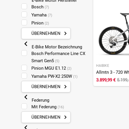
E-Bike Motor Hersteller
Bosch
(7)
Yamaha
(7)
Pinion
(2)
ÜBERNEHMEN
E-Bike Motor Bezeichnung
Bosch Performance Line CX
Smart Gen5
(5)
HAIBIKE
Pinion MGU E1.12
(2)
Allmtn 3 - 720 Wh 
Yamaha PW-X2 250W
(1)
3.899,99 €
5.199,
ÜBERNEHMEN
Federung
Mit Federung
(16)
ÜBERNEHMEN