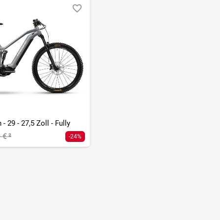
- 29 - 27,5 Zoll - Fully
- €
²
-24%