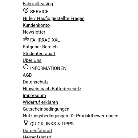
Fahrradleasing
Gänge mit einer sehr großen Übersetzungsbandbreite. Und
mit kompletter Lichtanlage, Schutzblechen und Gepäckträ
SERVICE
Hause von Haibike. Das Haibike AllMtn sieht dadurch wi
Hilfe / Häufig gestellte Fragen
Trail.
Kundenkonto
Newsletter
FAHRRAD XXL
Ratgeber-Bereich
Studentenrabatt
Über Uns
INFORMATIONEN
AGB
Datenschutz
Hinweis nach Batteriegesetz
Impressum
Widerruf erklären
Gutscheinbedingungen
Nutzungsbedingungen für Produktbewertungen
QUICKLINKS & TIPPS
Damenfahrrad
Herrenfahrrad