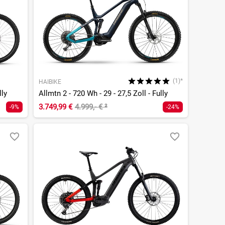
(1)*
HAIBIKE
lly
Allmtn 2 - 720 Wh - 29 - 27,5 Zoll - Fully
3.749,99 €
4.999,- €
²
-9%
-24%