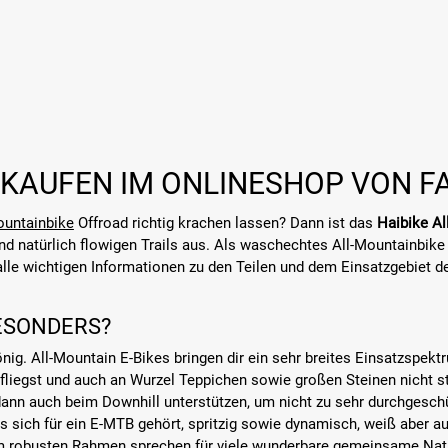
 KAUFEN IM ONLINESHOP VON F
untainbike
Offroad richtig krachen lassen? Dann ist das
Haibike Al
d natürlich flowigen Trails aus. Als waschechtes All-Mountainbike m
 alle wichtigen Informationen zu den Teilen und dem Einsatzgebiet 
ESONDERS?
ig. All-Mountain E-Bikes bringen dir ein sehr breites Einsatzspek
fliegst und auch an Wurzel Teppichen sowie großen Steinen nicht st
dann auch beim Downhill unterstützen, um nicht zu sehr durchgesch
es sich für ein E-MTB gehört, spritzig sowie dynamisch, weiß aber a
em robusten Rahmen sprechen für viele wunderbare gemeinsame Natu