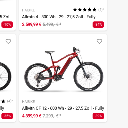
(5)*
HAIBIKE
Allmtn CF 9.5 ABS - 800 Wh - 29 - 27,5 Zoll - Fully
Allmtn 4 - 800 Wh - 29 - 27,5 Zoll - Fully
3.599,99 €
5.499,- €
²
-10%
-34%
(4)*
HAIBIKE
lly
AllMtn CF 12 - 600 Wh - 29 - 27,5 Zoll - Fully
4.399,99 €
7.299,- €
²
-35%
-39%