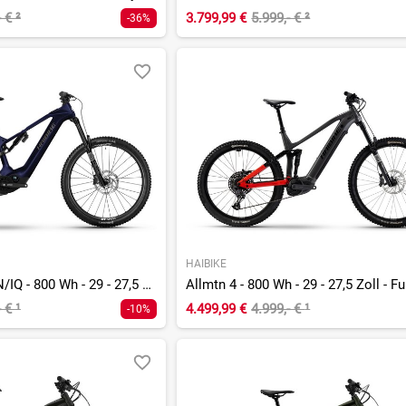
- €
²
3.799,99 €
5.999,- €
²
-36%
HAIBIKE
Allmtn CF 10 TRN/IQ - 800 Wh - 29 - 27,5 Zoll - Fully
Allmtn 4 - 800 Wh - 29 - 27,5 Zoll - Fu
- €
¹
4.499,99 €
4.999,- €
¹
-10%