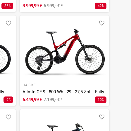
3.999,99 €
6.999,- €
²
-36%
-42%
HAIBIKE
lly
Allmtn CF 9 - 800 Wh - 29 - 27,5 Zoll - Fully
6.449,99 €
7.199,- €
¹
-9%
-10%