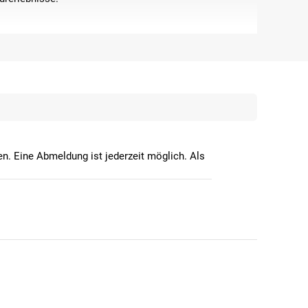
n. Eine Abmeldung ist jederzeit möglich. Als
igkeit kann es von vielen verschiedenen Fahrertypen
Offroad-Einsatz
dabei ist. Wenn du gerne viele
l zu dir. Aber auch für entspannte Touren über
innt bei den Elektromotoren des E-MTBs, bei denen du
d
SRAM
. Die Einfachschaltungen bieten dir 11 oder 12