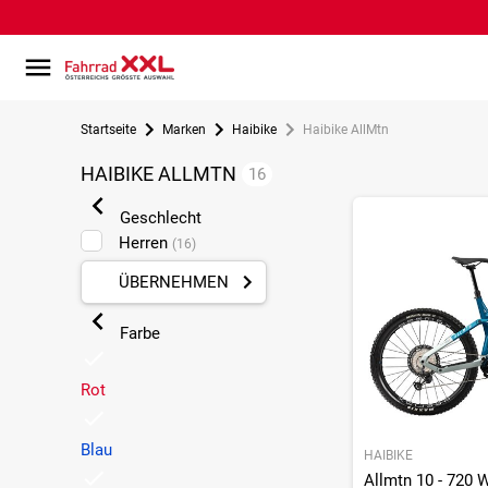
Startseite
Marken
Haibike
Haibike AllMtn
HAIBIKE ALLMTN
16
Geschlecht
Herren
(16)
ÜBERNEHMEN
Farbe
Rot
Blau
HAIBIKE
Allmtn 10 - 720 Wh