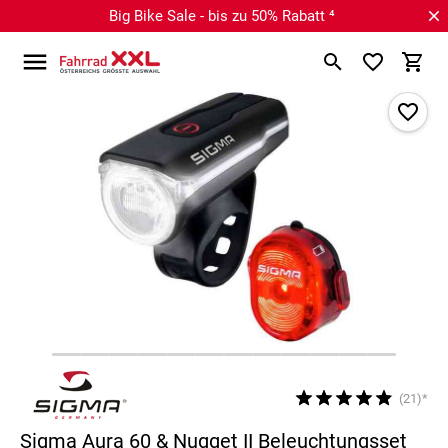
Big Bike Sale - bis zu 50% Rabatt ⁴
(21)*
Sigma Aura 60 & Nugget II Beleuchtungsset