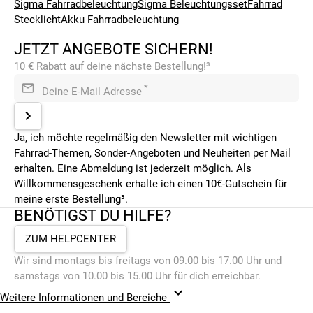
Sigma Fahrradbeleuchtung
Sigma Beleuchtungsset
Fahrrad
Stecklicht
Akku Fahrradbeleuchtung
JETZT ANGEBOTE SICHERN!
10 € Rabatt auf deine nächste Bestellung!³
*
Deine E-Mail Adresse
Ja, ich möchte regelmäßig den Newsletter mit wichtigen
Fahrrad-Themen, Sonder-Angeboten und Neuheiten per Mail
erhalten. Eine Abmeldung ist jederzeit möglich. Als
Willkommensgeschenk erhalte ich einen 10€-Gutschein für
meine erste Bestellung³.
BENÖTIGST DU HILFE?
ZUM HELPCENTER
Wir sind montags bis freitags von 09.00 bis 17.00 Uhr und
samstags von 10.00 bis 15.00 Uhr für dich erreichbar.
Weitere Informationen und Bereiche