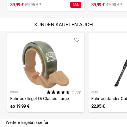
39,99 €
59,95 €
²
39,99 €
49,90 €
²
-33%
KUNDEN KAUFTEN AUCH
(173)*
KNOG
CUBE
Fahrradklingel Oi Classic Large
ab
19,99 €
22,95 €
Weitere Ergebnisse für: