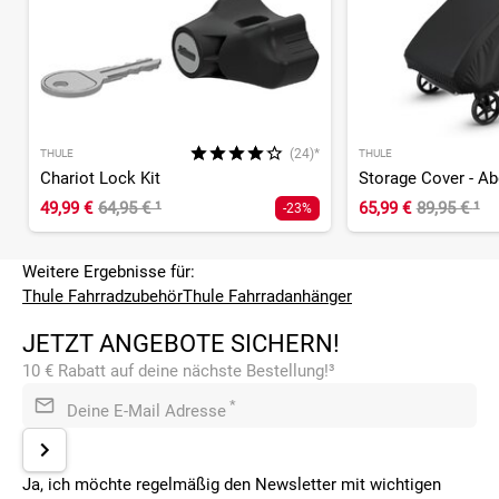
(24)*
THULE
THULE
Chariot Lock Kit
Storage Cover - A
49,99 €
64,95 €
¹
65,99 €
89,95 €
¹
-23%
Weitere Ergebnisse für:
Thule Fahrradzubehör
Thule Fahrradanhänger
JETZT ANGEBOTE SICHERN!
10 € Rabatt auf deine nächste Bestellung!³
*
Deine E-Mail Adresse
Ja, ich möchte regelmäßig den Newsletter mit wichtigen