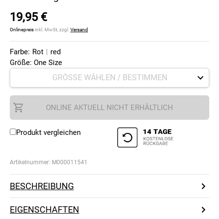
19,95 €
Onlinepreis
inkl. MwSt, zzgl.
Versand
Farbe:
Rot
|
red
Größe: One Size
ONLINE AKTUELL NICHT ERHÄLTLICH
Produkt vergleichen
Artikelnummer:
M000011541
BESCHREIBUNG
EIGENSCHAFTEN