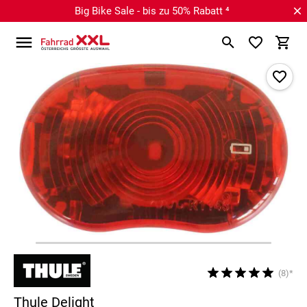
Big Bike Sale - bis zu 50% Rabatt ⁴
(8)*
Thule Delight