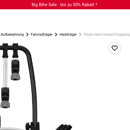
Big Bike Sale - bis zu 50% Rabatt ⁴
& Aufbewahrung
Fahrradträger
Heckträger
Thule VeloCompact Kupplungs