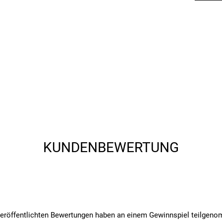
angegebenen- und den verbauten Komponenten bei Fahrrädern komm
angegebenen- und den verbauten Komponenten bei Fahrrädern komm
: Thule Carbon Frame Protector, Thule AcuTight Knob, Thule Carbon
les
apter erforderlich
KUNDENBEWERTUNG
veröffentlichten Bewertungen haben an einem Gewinnspiel teilgen