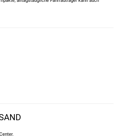
mpakte, alltagstaugliche Fahrradträger kann auch
ung zur Anhängekupplung
auf dem Träger
m Lieferumfang enthalten)
RSAND
Center
.