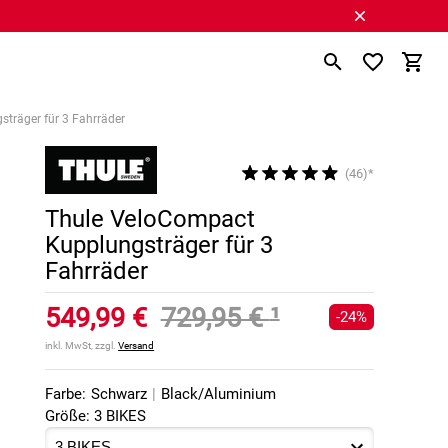
träger für 3 Fahrräder
(46)*
Thule VeloCompact
Kupplungsträger für 3
Fahrräder
549,99 €
729,95 €
¹
-24%
inkl. MwSt, zzgl.
Versand
Farbe:
Schwarz
|
Black/Aluminium
Größe: 3 BIKES