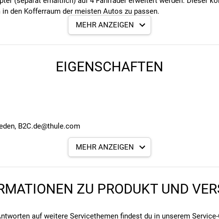
r (separat erhältlich) auf 4 Fahrräder erweitert werden. Dieser ko
 in den Kofferraum der meisten Autos zu passen.
MEHR ANZEIGEN
gers vor dem Schließen des Spannhebels dank der stabilen Verbind
n eines vierten Fahrradadapters auf 4 Fahrräder erhöhen
EIGENSCHAFTEN
re Fahrradhaltearme mit abschließbaren Drehknöpfen
 einfach ausziehbarer Felgenhalter
öglicht einfachen Zugang zum Kofferraum, selbst mit Fahrrädern 
nhaltebänder mit Ratschenfunktion
sst in die Gepäckräume der meisten Pkw
hrradträger an der Anhängekupplung gesichert werden (Schlösser i
hweden, B2C.de@thule.com
MEHR ANZEIGEN
RMATIONEN ZU PRODUKT UND VE
ntworten auf weitere Servicethemen findest du in unserem
Service-