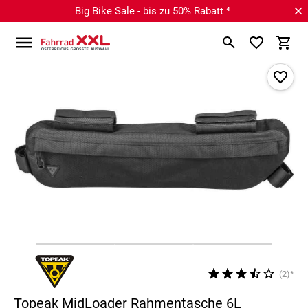
Big Bike Sale - bis zu 50% Rabatt ⁴
(2)*
Topeak MidLoader Rahmentasche 6L