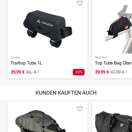
VAUDE
RESTRAP
Trailtop Tube 1L
Top Tube Bag Oberr
39,99 €
50,- €
¹
39,99 €
47,99 €
¹
-20%
KUNDEN KAUFTEN AUCH