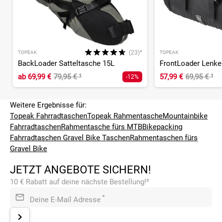
(23)*
TOPEAK
TOPEAK
BackLoader Satteltasche 15L
FrontLoader Lenke
ab
69,99 €
79,95 €
¹
57,99 €
69,95 €
¹
-12%
Weitere Ergebnisse für:
Topeak Fahrradtaschen
Topeak Rahmentasche
Mountainbike
Fahrradtaschen
Rahmentasche fürs MTB
Bikepacking
Fahrradtaschen
Gravel Bike Taschen
Rahmentaschen fürs
Gravel Bike
JETZT ANGEBOTE SICHERN!
10 € Rabatt auf deine nächste Bestellung!³
*
Deine E-Mail Adresse