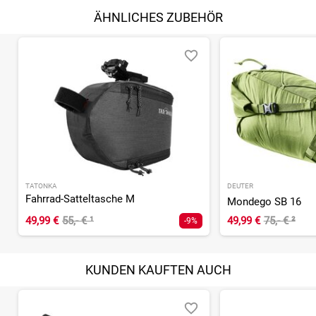
ÄHNLICHES ZUBEHÖR
TATONKA
DEUTER
Fahrrad-Satteltasche M
Mondego SB 16
49,99 €
55,- €
¹
49,99 €
75,- €
²
-9%
KUNDEN KAUFTEN AUCH