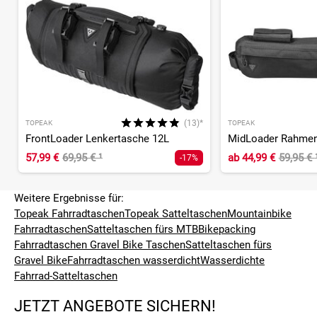
(13)*
TOPEAK
TOPEAK
FrontLoader Lenkertasche 12L
MidLoader Rahmen
57,99 €
69,95 €
¹
ab
44,99 €
59,95 €
-17%
Weitere Ergebnisse für:
Topeak Fahrradtaschen
Topeak Satteltaschen
Mountainbike
Fahrradtaschen
Satteltaschen fürs MTB
Bikepacking
Fahrradtaschen
Gravel Bike Taschen
Satteltaschen fürs
Gravel Bike
Fahrradtaschen wasserdicht
Wasserdichte
Fahrrad-Satteltaschen
JETZT ANGEBOTE SICHERN!