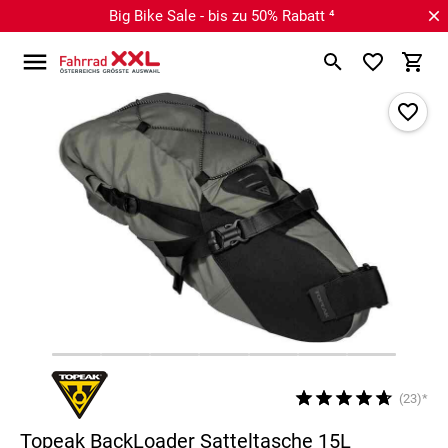
Big Bike Sale - bis zu 50% Rabatt ⁴
(23)*
Topeak BackLoader Satteltasche 15L