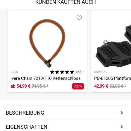
KUNDEN KAUFTEN AUCH
(66)*
ABUS
SHIMANO
Ivera Chain 7210/110 Kettenschloss
PD-EF205 Plattfor
ab
54,99 €
74,95 €
²
42,99 €
53,95 €
¹
-26%
BESCHREIBUNG
EIGENSCHAFTEN