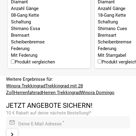
Diamant
Diamant
Anzahl Gänge
Anzahl Gänge
08-Gang Kette
18-Gang Kette
Schaltung
Schaltung
Shimano Essa
Shimano Cues
Bremsart
Bremsart
Scheibenbremse
Scheibenbremse
Federung
Federung
Mit Federung
Mit Starrgabel
Produkt vergleichen
Produkt vergleic
Weitere Ergebnisse für:
Winora Trekkingrad
Trekkingrad mit 28
Zoll
Herrenfahrrad
Herren Trekkingrad
Winora Domingo
JETZT ANGEBOTE SICHERN!
10 € Rabatt auf deine nächste Bestellung!³
*
Deine E-Mail Adresse