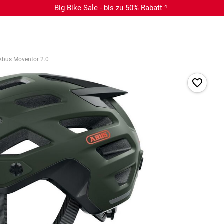
Big Bike Sale - bis zu 50% Rabatt ⁴
Abus Moventor 2.0