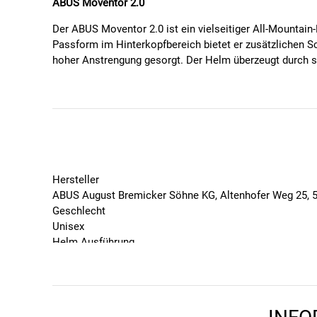
ABUS Moventor 2.0
Der ABUS Moventor 2.0 ist ein vielseitiger All-Mountain
Passform im Hinterkopfbereich bietet er zusätzlichen Sc
hoher Anstrengung gesorgt. Der Helm überzeugt durch s
Ace-MTB und die Goggle-Halterung.
Material:
Außenschale: Polycarbonat
Innenschale: EPS (expandiertes Polystyrol)
Gewicht:
Hersteller
ABUS August Bremicker Söhne KG, Altenhofer Weg 25, 
320 g
Geschlecht
Belüftung:
Unisex
Helm Ausführung
10 Lufteinlässe
für Zopfträger-/innen
9 Luftauslässe
Kopfumfang in cm
51, 52, 53, 54, 55, 57, 58, 59, 60, 61
Technologien & Sicherheit:
Marke
Multi-Shell In-Mold:
Robuste Verbindung von Außen