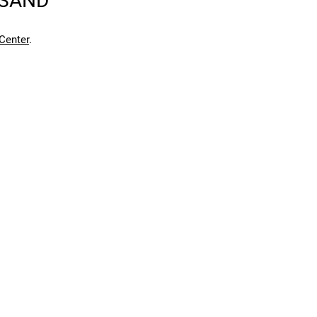
RSAND
Center
.
en kann. Einen Fehler gefunden?
Hier melden.
en kann. Einen Fehler gefunden?
Hier melden.