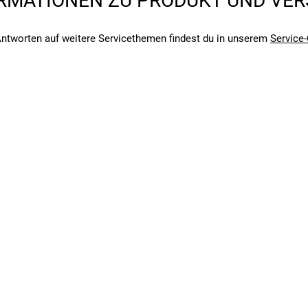
RMATIONEN ZU PRODUKT UND VE
sor (separat erhältlich)
fähigkeit
ntworten auf weitere Servicethemen findest du in unserem
Service-
angegebenen- und den verbauten Komponenten bei Fahrrädern komm
angegebenen- und den verbauten Komponenten bei Fahrrädern komm
m für individuelle Passform
 geeignet
utschfest