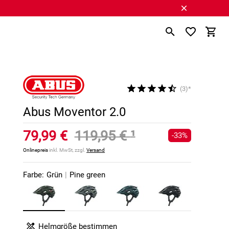
(3)*
Abus Moventor 2.0
79,99 €
119,95 €
¹
-33%
Onlinepreis
inkl. MwSt, zzgl.
Versand
Farbe:
Grün
|
Pine green
Helmgröße bestimmen