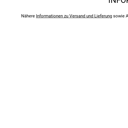
INFO
Abus
QUIN ready:
Vorbereitet für nachrüstbaren Sturzsen
Saison
Integrierte Unterschale:
Für zusätzliche Strapazier
2026
Nähere
Informationen zu Versand und Lieferung
sowie A
Bitte beachte, dass es zu Abweichungen zwischen den 
Komfort & Anpassung:
Bitte beachte, dass es zu Abweichungen zwischen den 
Zoom-Ace-MTB:
Höhenverstellbares Verstellsyste
Ponytail-Kompatibilität:
Auch für Zopfträger/innen
TriVider-Riemensystem:
Seitlich verstellbar und r
GoggFit:
Halterung zur Fixierung von Goggles