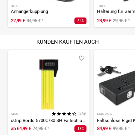
HEBIE
THULE
Anhängerkupplung
22,99 €
34,95 €
¹
23,99 €
29,95 €
¹
-34%
KUNDEN KAUFTEN AUCH
(48)*
ABUS
CUBE ACID
uGrip Bordo 5700C/80 SH Faltschloss
Faltschloss Rigid 
ab
64,99 €
74,95 €
¹
84,99 €
99,95 €
¹
-13%