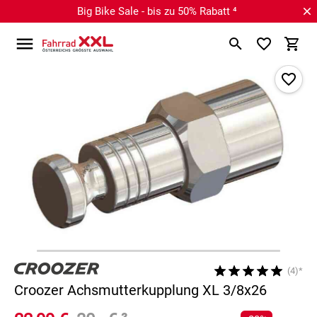
Big Bike Sale - bis zu 50% Rabatt ⁴
(4)*
Croozer Achsmutterkupplung XL 3/8x26