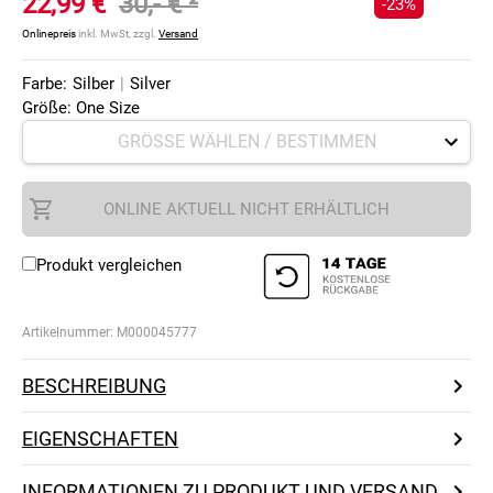
22,99 €
30,- €
²
-23%
Onlinepreis
inkl. MwSt, zzgl.
Versand
Farbe:
Silber
|
Silver
Größe: One Size
ONLINE AKTUELL NICHT ERHÄLTLICH
Produkt vergleichen
Artikelnummer:
M000045777
BESCHREIBUNG
EIGENSCHAFTEN
INFORMATIONEN ZU PRODUKT UND VERSAND