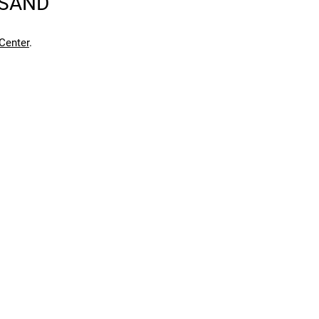
RSAND
Center
.
en kann. Einen Fehler gefunden?
Hier melden.
en kann. Einen Fehler gefunden?
Hier melden.