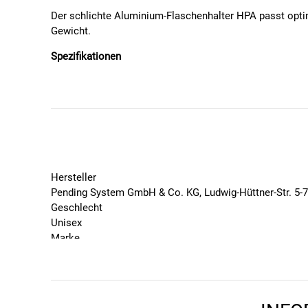
Der schlichte Aluminium-Flaschenhalter HPA passt opti
Gewicht.
Spezifikationen
Material - Aluminium
Aluminium-Flaschenhalter im CUBE-Design
Zugriff auf Flasche: mittig
Gewicht - 42 g
Hersteller
Pending System GmbH & Co. KG, Ludwig-Hüttner-Str. 5-
Geschlecht
Unisex
Marke
Cube
Saison
2026
ANLEITUNGEN UND ZUBEHÖR