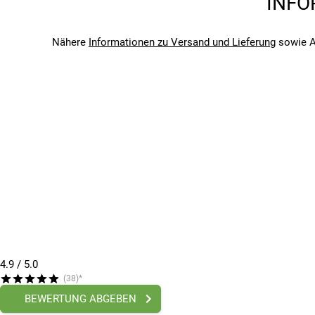
INFO
Kompatibilität Fahrradständer
Herunterladen
Nähere
Informationen zu Versand und Lieferung
sowie A
Bitte beachte, dass es zu Abweichungen zwischen den 
Bitte beachte, dass es zu Abweichungen zwischen den 
4.9
/ 5.0
(38)*
BEWERTUNG ABGEBEN