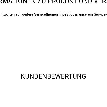
RMATIONEN ZU PRODUKT UND VE
ntworten auf weitere Servicethemen findest du in unserem
Service-
angegebenen- und den verbauten Komponenten bei Fahrrädern komm
angegebenen- und den verbauten Komponenten bei Fahrrädern komm
KUNDENBEWERTUNG