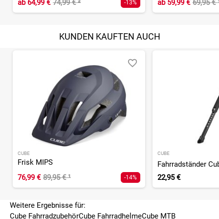
ab
64,99 €
74,99 €
²
ab
59,99 €
69,95 €
-13%
KUNDEN KAUFTEN AUCH
CUBE
CUBE
Frisk MIPS
76,99 €
89,95 €
¹
22,95 €
-14%
Weitere Ergebnisse für:
Cube Fahrradzubehör
Cube Fahrradhelme
Cube MTB