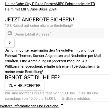
Helme
Cube City E-Bkes Damen
MIPS Fahrradhelme
MTB
Helm mit MIPS
Cube Bikes 2024
JETZT ANGEBOTE SICHERN!
10 € Rabatt auf deine nächste Bestellung!³
*
Deine E-Mail Adresse
Ja, ich möchte regelmäßig den Newsletter mit wichtigen
Fahrrad-Themen, Sonder-Angeboten und Neuheiten per Mail
erhalten. Eine Abmeldung ist jederzeit möglich. Als
Willkommensgeschenk erhalte ich einen 10€-Gutschein für
meine erste Bestellung³.
BENÖTIGST DU HILFE?
ZUM HELPCENTER
Wir sind montags bis freitags von 09.00 bis 17.00 Uhr und
samstags von 10.00 bis 15.00 Uhr für dich erreichbar.
Weitere Informationen und Bereiche