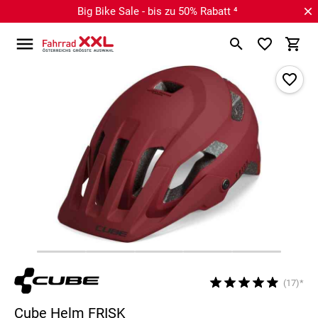
Big Bike Sale - bis zu 50% Rabatt ⁴
(17)*
Cube Helm FRISK