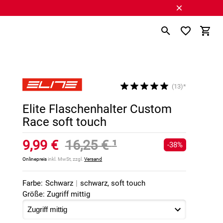
(13)*
Elite Flaschenhalter Custom
Race soft touch
9,99 €
16,25 €
¹
-38%
Onlinepreis
inkl. MwSt, zzgl.
Versand
Farbe:
Schwarz
|
schwarz, soft touch
Größe: Zugriff mittig