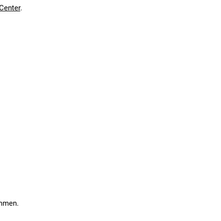
Center
.
en kann. Einen Fehler gefunden?
Hier melden.
en kann. Einen Fehler gefunden?
Hier melden.
ommen.