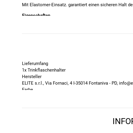
Mit Elastomer-Einsatz. garantiert einen sicheren Halt de
Eigenschaften
SB-verpackt
Material: Kunststoff
Gewicht: 43 g
Durchmesser: 74mm
Lieferumfang
1x Trinkflaschenhalter
Hersteller
ELITE s.r.l., Via Fornaci, 4 I-35014 Fontaniva - PD, info@e
Farbe
Schwarz
Geschlecht
Unisex
Marke
INFO
Elite
Saison