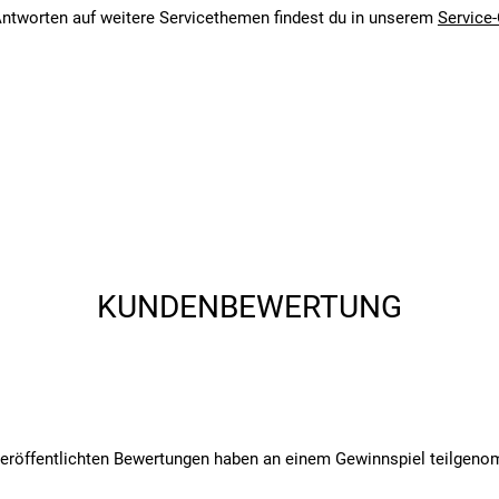
ntworten auf weitere Servicethemen findest du in unserem
Service-
angegebenen- und den verbauten Komponenten bei Fahrrädern komm
angegebenen- und den verbauten Komponenten bei Fahrrädern komm
KUNDENBEWERTUNG
veröffentlichten Bewertungen haben an einem Gewinnspiel teilgen