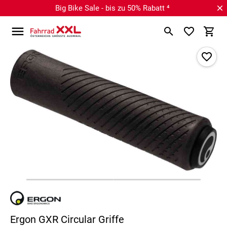
Big Bike Sale - bis zu 50% Rabatt ⁴
Ergon GXR Circular Griffe