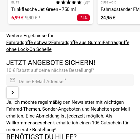
(3)*
ELITE
CUBE ACID
Trinkflasche Jet Green - 750 ml
Fahrradständer FM
6,99 €
9,30 €
¹
24,95 €
-24%
Weitere Ergebnisse für:
Fahrradgriffe schwarz
Fahrradgriffe aus Gummi
Fahrradgriffe
ohne Lock-On Schelle
JETZT ANGEBOTE SICHERN!
10 € Rabatt auf deine nächste Bestellung!³
*
Deine E-Mail Adresse
Ja, ich möchte regelmäßig den Newsletter mit wichtigen
Fahrrad-Themen, Sonder-Angeboten und Neuheiten per Mail
erhalten. Eine Abmeldung ist jederzeit möglich. Als
Willkommensgeschenk erhalte ich einen 10€-Gutschein für
meine erste Bestellung³.
BENÖTIGST DU HILFE?