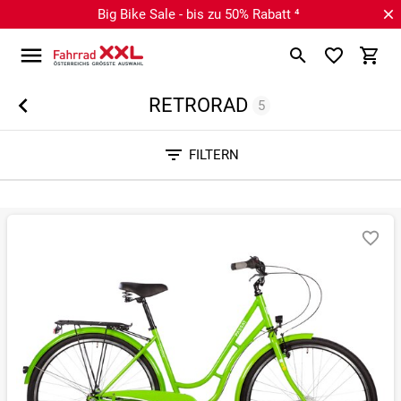
Big Bike Sale - bis zu 50% Rabatt ⁴
RETRORAD
5
Sortieren nach
FILTERN
RELEVANZ
BESTSELLER
ERSPARNIS IN %
N