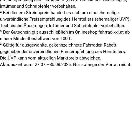
ausgestatteten E-Bike gibt es Räder im Retrodesign in allen
Irrtümer und Schreibfehler vorbehalten.
Preiskategorien und Qualitätsstufen.
² Bei diesem Streichpreis handelt es sich um eine ehemalige
Wenn du findest, dass es bereits genug langweilige Fahrräder
unverbindliche Preisempfehlung des Herstellers (ehemaliger UVP).
gibt und du das Besondere liebst, unterstreichst du mit einem
Technische Änderungen, Irrtümer und Schreibfehler vorbehalten.
Retrorad deine individuelle Persönlichkeit – dabei ist es egal,
³ Der Gutschein gilt ausschließlich im Onlineshop fahrrad-xxl.at ab
ob du zu den jungen oder den junggebliebenen Menschen
einem Mindestbestellwert von 100 €.
gehörst: Ein Retrorad wird dir sowohl beim Fahren, als auch
⁴ Gültig für ausgewählte, gekennzeichnete Fahrräder. Rabatt
beim Betrachten stets viel Freude bereiten. Ein Retrorad zu
gegenüber der unverbindlichen Preisempfehlung des Herstellers.
fahren ist somit zum Glück keine Frage des Alters oder des
Die UVP kann vom aktuellen Marktpreis abweichen.
Budgets, es ist eine Frage deines persönlichen
Aktionszeitraum: 27.07.–30.08.2026. Nur solange der Vorrat reicht.
Geschmackes.
WELCHE RADGRÖSSE IST DIE P
✅ 
ASSENDE FÜR MEIN RETRO-BIKE?
Die am häufigsten anzutreffenden Radgrößen bei den
Retrorädern sind 26 Zoll und 28 Zoll. In diesen Größen bieten
wir dir hier eine große Auswahl an Retro-Fahrrädern. 28 Zoll
Räder bieten eine optimale Balance zwischen Abrollverhalten