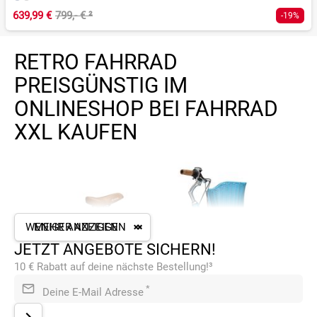
639,99 €
799,- €
²
-19%
RETRO FAHRRAD
PREISGÜNSTIG IM
ONLINESHOP BEI FAHRRAD
XXL KAUFEN
WENIGER ANZEIGEN
MEHR ANZEIGEN
JETZT ANGEBOTE SICHERN!
10 € Rabatt auf deine nächste Bestellung!³
*
Deine E-Mail Adresse