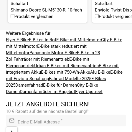
Schaltart
Schaltart
Shimano Deore SL-M5130-R, 10-fach
Enviolo Twist Disp
Produkt vergleichen
Produkt vergleic
Weitere Ergebnisse für:
Flyer E-Bike
E-Bikes in Rot
E-Bike mit Mittelmotor
City E-Bike
mit Mittelmotor
E-Bike stark reduziert mit
Mittelmotor
Panasonic Motor E-Bike
E-Bike in 28
Zoll
Fahrräder mit Riemenantrieb
E-Bike mit
Riemenantrieb
Urban E-Bikes mit Riemenantrieb
E-Bike mit
integriertem Akku
E-Bikes mit 750-Wh-Akku
Alu E-Bike
E-Bike
mit Enviolo Schaltung
Fahrrad-Modelle 2025
E-Bikes
2025
Damenfahrrad
E-Bike für Damen
City E-Bike
Damen
Damenfahrräder im Angebot
Flyer Upstreet
JETZT ANGEBOTE SICHERN!
10 € Rabatt auf deine nächste Bestellung!³
*
Deine E-Mail Adresse