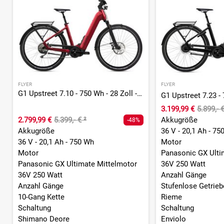
FLYER
FLYER
G1 Upstreet 7.10 - 750 Wh - 28 Zoll - Tiefeinsteiger
3.199,99 €
5.899,- 
2.799,99 €
5.399,- €
²
Akkugröße
-48%
Akkugröße
36 V - 20,1 Ah - 75
36 V - 20,1 Ah - 750 Wh
Motor
Motor
Panasonic GX Ulti
Panasonic GX Ultimate Mittelmotor
36V 250 Watt
36V 250 Watt
Anzahl Gänge
Anzahl Gänge
Stufenlose Getrie
10-Gang Kette
Rieme
Schaltung
Schaltung
Shimano Deore
Enviolo