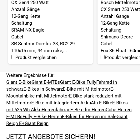
CX Gen4 250 Watt
Bosch Mittelmotor
Anzahl Gänge
CX Smart 250 Watt
12-Gang Kette
Anzahl Gänge
Schaltung
12-Gang Kette
SRAM NX Eagle
Schaltung
Gabel
Shimano Deore
SR Suntour Durolux 38, RC2 29,
Gabel
110x15 mm, 44 mm rake,...
Fox 36 Float 160
Produkt vergleichen
Produkt vergleic
Weitere Ergebnisse für:
Giant E-Bike
Giant E-MTBs
Giant E-Bike Fully
Fahrrad in
schwarz
E-Bikes in Schwarz
E-Bike mit Mittelmotor
E-
Mountainbike mit Mittelmotor
E-Bike stark reduziert mit
Mittelmotor
E-Bike mit integriertem Akku
Alu E-Bike
E-Bikes
mit 625-Wh-Akku
Herrenfahrrad
E-Bike für Herren
Cube Herren
E-MTBs
Fully E-Bike Herren
E-Bikes für Herren im Sale
Giant
Reign E+
Giant Reign
JETZT ANGEBOTE SICHERN!