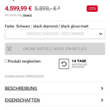
4.599,99 €
5.899,- €
²
-22%
inkl. MwSt, zzgl.
Versand
Farbe:
Schwarz
|
black diamond / black gloss-matt
ONLINE AKTUELL NICHT ERHÄLTLICH
Produkt vergleichen
Artikelnummer:
M000020353
BESCHREIBUNG
EIGENSCHAFTEN