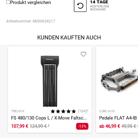
Produkt vergleichen
Artikelnummer:
M000034217
KUNDEN KAUFTEN AUCH
(104)*
TRELOCK
CUBE ACID
FS 480/130 Cops L / X-Move Faltschloss
Pedale FLAT A4-IB
107,99 €
124,99 €
¹
ab
46,99 €
49,95 €
-13%