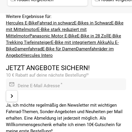
Weitere Ergebnisse für:
Hercules E-Bike
Fahrrad in schwarz
E-Bikes in Schwarz
E-Bike
mit Mittelmotor
E-Bike stark reduziert mit
Mittelmotor
Panasonic Motor E-Bike
E-Bike in 28 Zoll
E-Bike
Trekking Tiefeinsteiger
E-Bike mit integriertem Akku
Alu E-
Bike
Damenfahrrad
E-Bike für Damen
Damenfahrräder im
Angebot
Hercules Intero
JETZT ANGEBOTE SICHERN!
10 € Rabatt auf deine nächste Bestellung!³
*
Deine E-Mail Adresse
Ja, ich möchte regelmäßig den Newsletter mit wichtigen
Fahrrad-Themen, Sonder-Angeboten und Neuheiten per Mail
erhalten. Eine Abmeldung ist jederzeit möglich. Als
Willkommensgeschenk erhalte ich einen 10€-Gutschein für
meine erste Bestellung³.