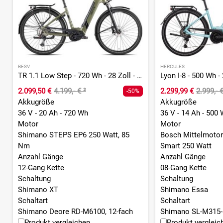
BESV
HERCULES
TR 1.1 Low Step - 720 Wh - 28 Zoll - Tiefeinsteiger
2.099,50 €
4.199,- €
²
2.299,99 €
2.999,- 
-50%
Akkugröße
Akkugröße
36 V - 20 Ah - 720 Wh
36 V - 14 Ah - 500
Motor
Motor
Shimano STEPS EP6 250 Watt, 85
Bosch Mittelmotor
Nm
Smart 250 Watt
Anzahl Gänge
Anzahl Gänge
12-Gang Kette
08-Gang Kette
Schaltung
Schaltung
Shimano XT
Shimano Essa
Schaltart
Schaltart
Shimano Deore RD-M6100, 12-fach
Shimano SL-M315-
Produkt vergleichen
Produkt vergleic