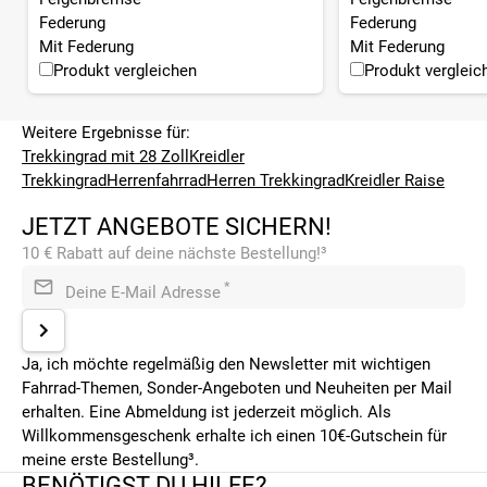
Federung
Federung
Mit Federung
Mit Federung
Produkt vergleichen
Produkt vergleic
Weitere Ergebnisse für:
Trekkingrad mit 28 Zoll
Kreidler
Trekkingrad
Herrenfahrrad
Herren Trekkingrad
Kreidler Raise
JETZT ANGEBOTE SICHERN!
10 € Rabatt auf deine nächste Bestellung!³
*
Deine E-Mail Adresse
Ja, ich möchte regelmäßig den Newsletter mit wichtigen
Fahrrad-Themen, Sonder-Angeboten und Neuheiten per Mail
erhalten. Eine Abmeldung ist jederzeit möglich. Als
Willkommensgeschenk erhalte ich einen 10€-Gutschein für
meine erste Bestellung³.
BENÖTIGST DU HILFE?