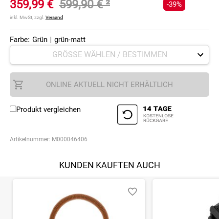
359,99 €
599,90 €
²
-39%
inkl. MwSt, zzgl.
Versand
Farbe:
Grün
|
grün-matt
ONLINE AKTUELL NICHT ERHÄLTLICH
Produkt vergleichen
Artikelnummer:
M000046406
KUNDEN KAUFTEN AUCH