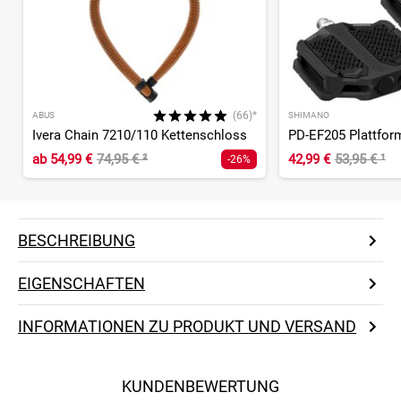
(66)*
ABUS
SHIMANO
Ivera Chain 7210/110 Kettenschloss
PD-EF205 Plattfor
ab
54,99 €
74,95 €
²
42,99 €
53,95 €
¹
-26%
BESCHREIBUNG
EIGENSCHAFTEN
INFORMATIONEN ZU PRODUKT UND VERSAND
KUNDENBEWERTUNG