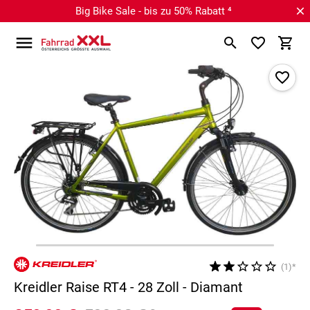
Big Bike Sale - bis zu 50% Rabatt ⁴
(1)*
Kreidler Raise RT4 - 28 Zoll - Diamant