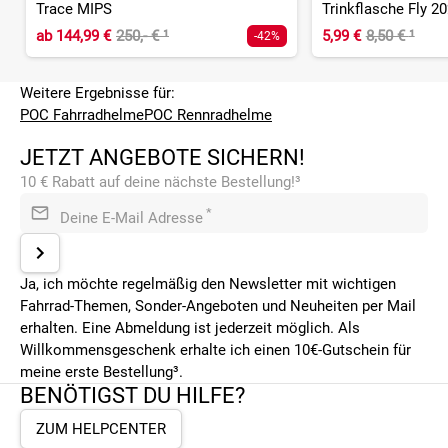
Trace MIPS
Trinkflasche Fly 20
ab
144,99 €
250,- €
¹
5,99 €
8,50 €
¹
-42%
Weitere Ergebnisse für:
POC Fahrradhelme
POC Rennradhelme
JETZT ANGEBOTE SICHERN!
10 € Rabatt auf deine nächste Bestellung!³
*
Deine E-Mail Adresse
Ja, ich möchte regelmäßig den Newsletter mit wichtigen
Fahrrad-Themen, Sonder-Angeboten und Neuheiten per Mail
erhalten. Eine Abmeldung ist jederzeit möglich. Als
Willkommensgeschenk erhalte ich einen 10€-Gutschein für
meine erste Bestellung³.
BENÖTIGST DU HILFE?
ZUM HELPCENTER