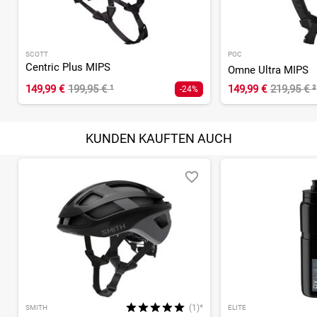
SCOTT
POC
Centric Plus MIPS
Omne Ultra MIPS
149,99 €
199,95 €
¹
149,99 €
219,95 €
²
-24%
KUNDEN KAUFTEN AUCH
(1)*
SMITH
ELITE