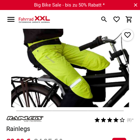
Big Bike Sale - bis zu 50% Rabatt ⁴
(8)*
Rainlegs