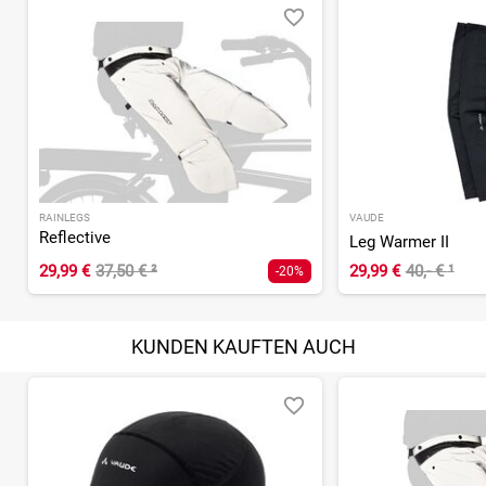
RAINLEGS
VAUDE
Reflective
Leg Warmer II
29,99 €
37,50 €
²
29,99 €
40,- €
¹
-20%
KUNDEN KAUFTEN AUCH