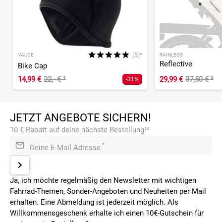
(5)*
VAUDE
RAINLEGS
Reflective
Bike Cap
14,99 €
22,- €
¹
29,99 €
37,50 €
²
-31%
JETZT ANGEBOTE SICHERN!
10 € Rabatt auf deine nächste Bestellung!³
*
Deine E-Mail Adresse
Ja, ich möchte regelmäßig den Newsletter mit wichtigen
Fahrrad-Themen, Sonder-Angeboten und Neuheiten per Mail
erhalten. Eine Abmeldung ist jederzeit möglich. Als
Willkommensgeschenk erhalte ich einen 10€-Gutschein für