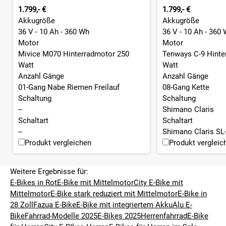
1.799,- €
1.799,- €
Akkugröße
Akkugröße
36 V - 10 Ah - 360 Wh
36 V - 10 Ah - 360
Motor
Motor
Mivice M070 Hinterradmotor 250
Tenways C-9 Hinte
Watt
Watt
Anzahl Gänge
Anzahl Gänge
01-Gang Nabe Riemen Freilauf
08-Gang Kette
Schaltung
Schaltung
--
Shimano Claris
Schaltart
Schaltart
--
Shimano Claris SL-
Produkt vergleichen
Produkt vergleic
Weitere Ergebnisse für:
E-Bikes in Rot
E-Bike mit Mittelmotor
City E-Bike mit
Mittelmotor
E-Bike stark reduziert mit Mittelmotor
E-Bike in
28 Zoll
Fazua E-Bike
E-Bike mit integriertem Akku
Alu E-
Bike
Fahrrad-Modelle 2025
E-Bikes 2025
Herrenfahrrad
E-Bike