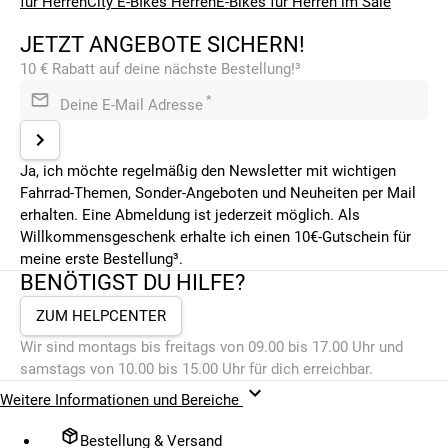
für Herren
City E-BIkes Herren
E-Bikes für Herren im Sale
JETZT ANGEBOTE SICHERN!
10 € Rabatt auf deine nächste Bestellung!³
*
Deine E-Mail Adresse
Ja, ich möchte regelmäßig den Newsletter mit wichtigen
Fahrrad-Themen, Sonder-Angeboten und Neuheiten per Mail
erhalten. Eine Abmeldung ist jederzeit möglich. Als
Willkommensgeschenk erhalte ich einen 10€-Gutschein für
meine erste Bestellung³.
BENÖTIGST DU HILFE?
ZUM HELPCENTER
Wir sind montags bis freitags von 09.00 bis 17.00 Uhr und
samstags von 10.00 bis 15.00 Uhr für dich erreichbar.
Weitere Informationen und Bereiche
Bestellung & Versand