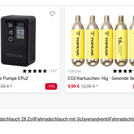
(14)*
TOPEAK
he Pumpe EPu2
CO2-Kartuschen 16g - Gewinde 5e
,95 €
²
9,99 €
12,95 €
¹
-19%
dschlauch 28 Zoll
Fahrradschlauch mit Sclaverandventil
Fahrradschl