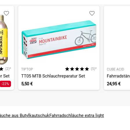
(2)*
(5)*
TIPTOP
CUBE ACID
r Set
TT05 MTB Schlauchreparatur Set
Fahrradstän
5,50 €
24,95 €
-22%
äuche aus Butylkautschuk
Fahrradschläuche extra light