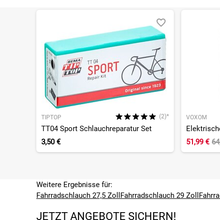
(2)*
TIPTOP
VOXOM
TT04 Sport Schlauchreparatur Set
Elektrisc
3,50 €
51,99 €
64
Weitere Ergebnisse für:
Fahrradschlauch 27,5 Zoll
Fahrradschlauch 29 Zoll
Fahrra
JETZT ANGEBOTE SICHERN!