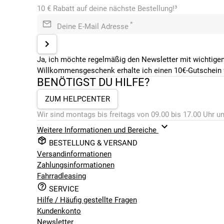
10 € Rabatt auf deine nächste Bestellung!³
*
Deine E-Mail Adresse
Ja, ich möchte regelmäßig den Newsletter mit wichtigen
Willkommensgeschenk erhalte ich einen 10€-Gutschein f
BENÖTIGST DU HILFE?
ZUM HELPCENTER
Wir sind montags bis freitags von 09.00 bis 17.00 Uhr un
Weitere Informationen und Bereiche
BESTELLUNG & VERSAND
Versandinformationen
Zahlungsinformationen
Fahrradleasing
SERVICE
Hilfe / Häufig gestellte Fragen
Kundenkonto
Newsletter