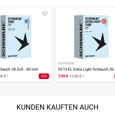
SCHWALBE
lauch 28 Zoll - 60 mm
90 €
¹
7,99 €
11,90 €
¹
-32%
KUNDEN KAUFTEN AUCH