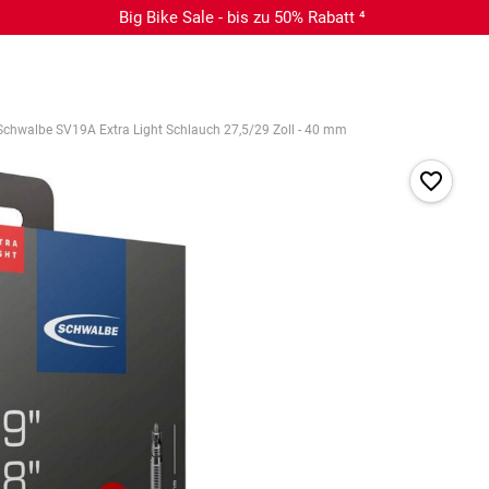
Big Bike Sale - bis zu 50% Rabatt ⁴
Schwalbe SV19A Extra Light Schlauch 27,5/29 Zoll - 40 mm