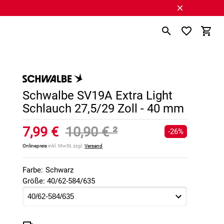
Schwalbe SV19A Extra Light
Schlauch 27,5/29 Zoll - 40 mm
7,99 €
10,90 €
²
-26%
Onlinepreis
inkl. MwSt, zzgl.
Versand
Farbe:
Schwarz
Größe: 40/62-584/635