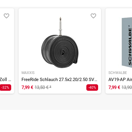
MAXXIS
SCHWALBE
SV13-EL Extra Light Schlauch 26 Zoll - 40 mm
FreeRide Schlauch 27.5x2.20/2.50 SV - 48 mm
7,99 €
13,50 €
²
7,99 €
13,9
-32%
-40%