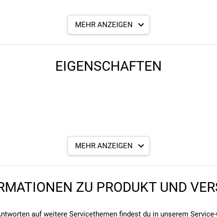
r Fahrradreifen der Größe 27.5"/28"/29" (ETRTO 40/62-584/635). Mit
MEHR ANZEIGEN
auch.
EIGENSCHAFTEN
MEHR ANZEIGEN
eutschland, info@schwalbe.com
RMATIONEN ZU PRODUKT UND VE
ntworten auf weitere Servicethemen findest du in unserem
Service-