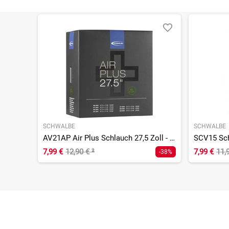
SCHWALBE
SCHWALBE
AV21AP Air Plus Schlauch 27,5 Zoll - 40 mm
SCV15 Sch
7,99 €
12,90 €
²
7,99 €
11,
-38%