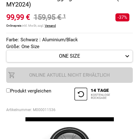
MY2024)
99,99 €
159,95 €
¹
-37%
Onlinepreis
inkl. MwSt, zzgl.
Versand
Farbe:
Schwarz
|
Aluminium/Black
Größe: One Size
ONLINE AKTUELL NICHT ERHÄLTLICH
Produkt vergleichen
Artikelnummer:
M000011536