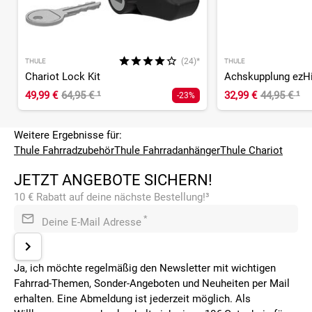
(24)*
THULE
THULE
Chariot Lock Kit
49,99 €
64,95 €
¹
32,99 €
44,95 €
¹
-23%
Weitere Ergebnisse für:
Thule Fahrradzubehör
Thule Fahrradanhänger
Thule Chariot
JETZT ANGEBOTE SICHERN!
10 € Rabatt auf deine nächste Bestellung!³
*
Deine E-Mail Adresse
Ja, ich möchte regelmäßig den Newsletter mit wichtigen
Fahrrad-Themen, Sonder-Angeboten und Neuheiten per Mail
erhalten. Eine Abmeldung ist jederzeit möglich. Als