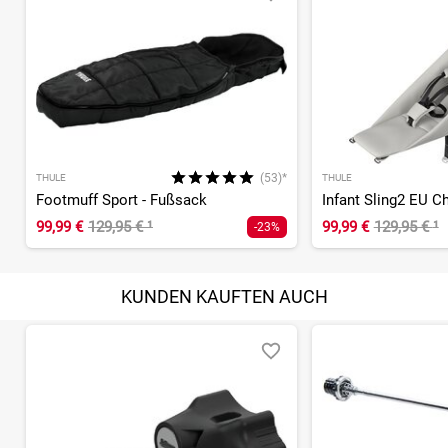
(53)*
THULE
THULE
Footmuff Sport - Fußsack
Infant Sling2 EU Ch
99,99 €
129,95 €
¹
99,99 €
129,95 €
¹
-23%
KUNDEN KAUFTEN AUCH