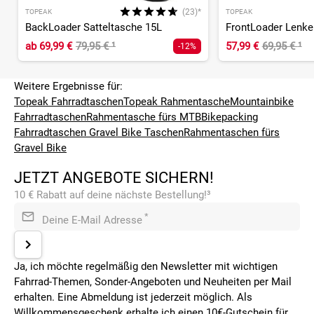
(23)*
TOPEAK
TOPEAK
BackLoader Satteltasche 15L
FrontLoader Lenke
ab
69,99 €
79,95 €
¹
57,99 €
69,95 €
¹
-12%
Weitere Ergebnisse für:
Topeak Fahrradtaschen
Topeak Rahmentasche
Mountainbike
Fahrradtaschen
Rahmentasche fürs MTB
Bikepacking
Fahrradtaschen
Gravel Bike Taschen
Rahmentaschen fürs
Gravel Bike
JETZT ANGEBOTE SICHERN!
10 € Rabatt auf deine nächste Bestellung!³
*
Deine E-Mail Adresse
Ja, ich möchte regelmäßig den Newsletter mit wichtigen
Fahrrad-Themen, Sonder-Angeboten und Neuheiten per Mail
erhalten. Eine Abmeldung ist jederzeit möglich. Als
Willkommensgeschenk erhalte ich einen 10€-Gutschein für