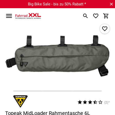
Big Bike Sale - bis zu 50% Rabatt ⁴
(2)*
Topeak MidLoader Rahmentasche 6L