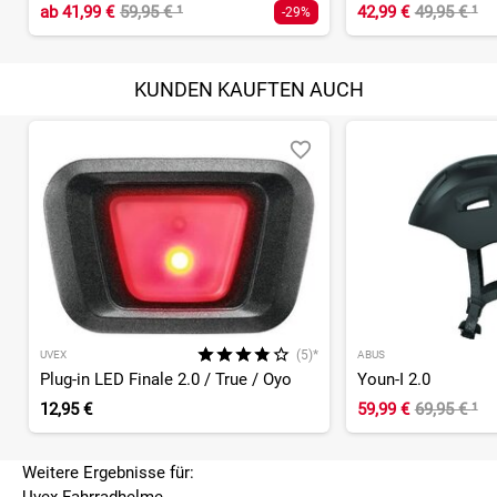
ab
41,99 €
59,95 €
¹
42,99 €
49,95 €
¹
-29%
KUNDEN KAUFTEN AUCH
(5)*
UVEX
ABUS
Plug-in LED Finale 2.0 / True / Oyo
Youn-I 2.0
12,95 €
59,99 €
69,95 €
¹
Weitere Ergebnisse für:
Uvex Fahrradhelme