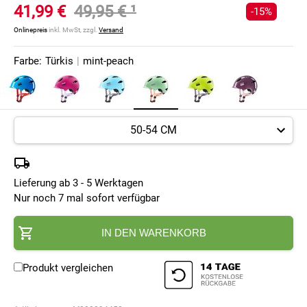
41,99 €
49,95 €
¹
-15%
Onlinepreis
inkl. MwSt, zzgl.
Versand
Farbe:
Türkis
|
mint-peach
Lieferung ab 3 - 5 Werktagen
Nur noch 7 mal sofort verfügbar
IN DEN WARENKORB
Produkt vergleichen