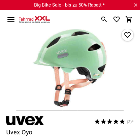
Big Bike Sale - bis zu 50% Rabatt ⁴
(3)*
Uvex Oyo