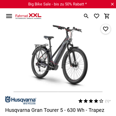
Big Bike Sale - bis zu 50% Rabatt ⁴
(1)*
Husqvarna Gran Tourer 5 - 630 Wh - Trapez