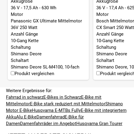
Akkugröße
Akkugröße
36 V - 17,5 Ah - 630 Wh
36 V - 17,4 Ah - 62
Motor
Motor
Panasonic GX Ultimate Mittelmotor
Bosch Mittelmotor
36V 250 Watt
CX Smart 250 Watt
Anzahl Gänge
Anzahl Gänge
10-Gang Kette
10-Gang Kette
Schaltung
Schaltung
Shimano Deore
Shimano Deore
Schaltart
Schaltart
Shimano Deore SL-M4100, 10-fach
Shimano Deore, 10
Produkt vergleichen
Produkt vergleic
Weitere Ergebnisse für:
Fahrrad in schwarz
E-Bikes in Schwarz
E-Bike mit
Mittelmotor
E-Bike stark reduziert mit Mittelmotor
Shimano
Motor E-Bike
Husqvarna E-MTBs Fully
E-Bike mit integriertem
Akku
Alu E-Bike
Damenfahrrad
E-Bike für
Damen
Damenfahrräder im Angebot
Husqvarna Gran Tourer