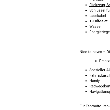
Flickzeug, S
Schlüssel fü
Ladekabel
1.-Hilfe-Set
Wasser
Energieriege
Nice-to-haves
– Di
Ersat
Spezieller 
Fahrradtasc
Handy
Radwegekar
Navigationsg
Für Fahrradtouren 