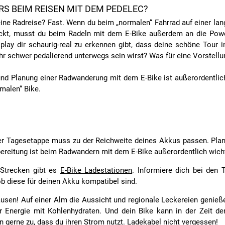
RS BEIM REISEN MIT DEM PEDELEC?
eine Radreise? Fast. Wenn du beim „normalen“ Fahrrad auf einer lang
ckt, musst du beim Radeln mit dem E-Bike außerdem an die Powe
splay dir schaurig-real zu erkennen gibt, dass deine schöne Tour 
r schwer pedalierend unterwegs sein wirst? Was für eine Vorstellu
und Planung einer Radwanderung mit dem E-Bike ist außerordentlich
malen“ Bike.
er Tagesetappe muss zu der Reichweite deines Akkus passen. Plane
ereitung ist beim Radwandern mit dem E-Bike außerordentlich wicht
 Strecken gibt es
E-Bike Ladestationen
. Informiere dich bei den 
b diese für deinen Akku kompatibel sind.
usen! Auf einer Alm die Aussicht und regionale Leckereien genieß
er Energie mit Kohlenhydraten. Und dein Bike kann in der Zeit de
gerne zu, dass du ihren Strom nutzt. Ladekabel nicht vergessen!