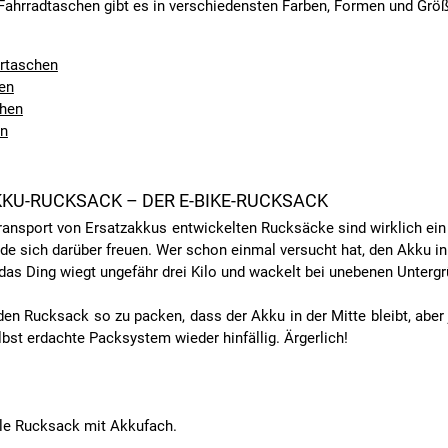
 Fahrradtaschen gibt es in verschiedensten Farben, Formen und Grö
rtaschen
en
hen
en
KKU-RUCKSACK – DER E-BIKE-RUCKSACK
ransport von Ersatzakkus entwickelten Rucksäcke sind wirklich ein 
de sich darüber freuen. Wer schon einmal versucht hat, den Akku i
 das Ding wiegt ungefähr drei Kilo und wackelt bei unebenen Unterg
den Rucksack so zu packen, dass der Akku in der Mitte bleibt, ab
elbst erdachte Packsystem wieder hinfällig. Ärgerlich!
elle Rucksack mit Akkufach.