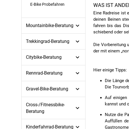
E-Bike Probefahren
WAS IST ANDE
Eine Radreise ist 
deinen Beinen ste
Mountainbike-Beratung
fahren bis das Di
schiebend oder seh
Trekkingrad-Beratung
Die Vorbereitung 
der mit einem „nor
Citybike-Beratung
Hier einige Tipps:
Rennrad-Beratung
Die Länge d
Die Tourvorb
Gravel-Bike-Beratung
Auf einigen
kannst und o
Cross-/Fitnessbike-
Beratung
Nutze die Pa
Auffüllen d
Kinderfahrrad-Beratung
Gastronomen 