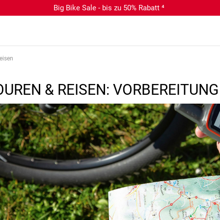
Big Bike Sale - bis zu 50% Rabatt ⁴
eisen
TOUREN & REISEN: VORBEREITUNG