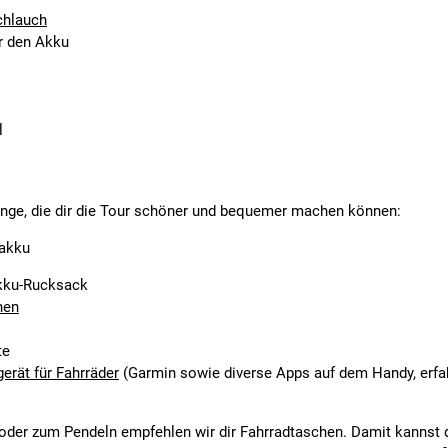
chlauch
r den Akku
l
nge, die dir die Tour schöner und bequemer machen können:
zakku
Akku-Rucksack
hen
te
erät für Fahrräder
(Garmin sowie diverse Apps auf dem Handy, erf
oder zum Pendeln empfehlen wir dir Fahrradtaschen. Damit kannst d