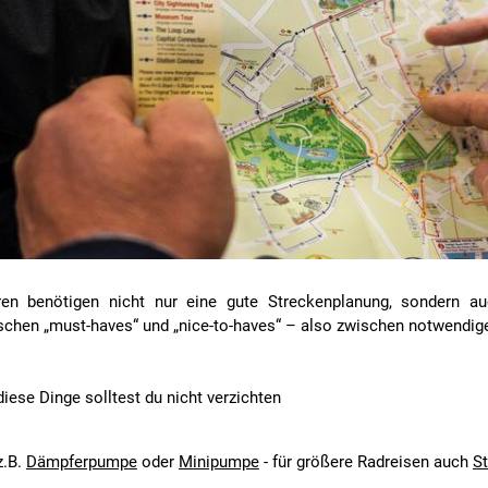
ren benötigen nicht nur eine gute Streckenplanung, sondern a
schen „must-haves“ und „nice-to-haves“ – also zwischen notwendige
iese Dinge solltest du nicht verzichten
z.B.
Dämpferpumpe
oder
Minipumpe
- für größere Radreisen auch
S