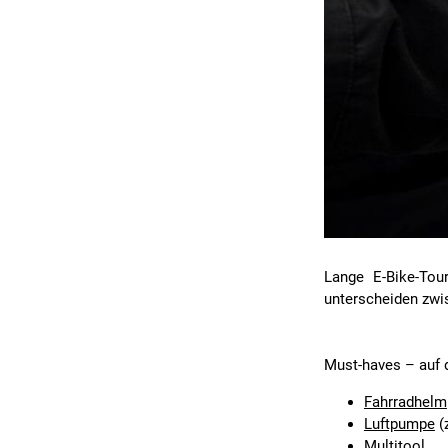
Lange E-Bike-Tou
unterscheiden zwi
Must-haves
– auf d
Fahrradhelm
Luftpumpe
(
Multitool